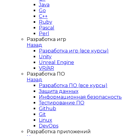
Java
Go
C++
Ruby
Pascal
Perl
Разработка игр
Назад
Разработка игр (все курсы)
Unity
Unreal Engine
VR/AR
Разработка ПО
Назад
Разработка ПО (все курсы)
Защита данных
Информационная безопасность
Тестирование ПО
Github
Git
Linux
DevOps
Разработка приложений