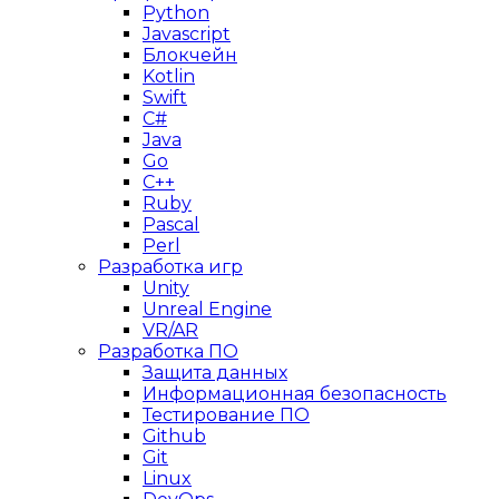
Python
Javascript
Блокчейн
Kotlin
Swift
C#
Java
Go
C++
Ruby
Pascal
Perl
Разработка игр
Unity
Unreal Engine
VR/AR
Разработка ПО
Защита данных
Информационная безопасность
Тестирование ПО
Github
Git
Linux