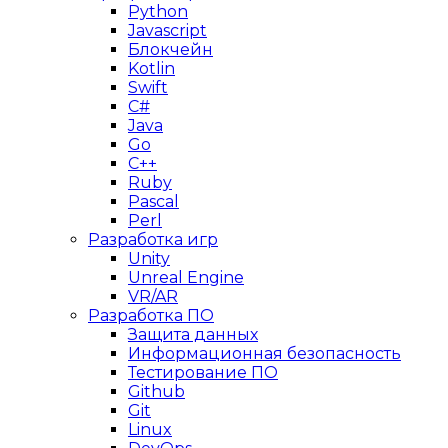
Python
Javascript
Блокчейн
Kotlin
Swift
C#
Java
Go
C++
Ruby
Pascal
Perl
Разработка игр
Unity
Unreal Engine
VR/AR
Разработка ПО
Защита данных
Информационная безопасность
Тестирование ПО
Github
Git
Linux