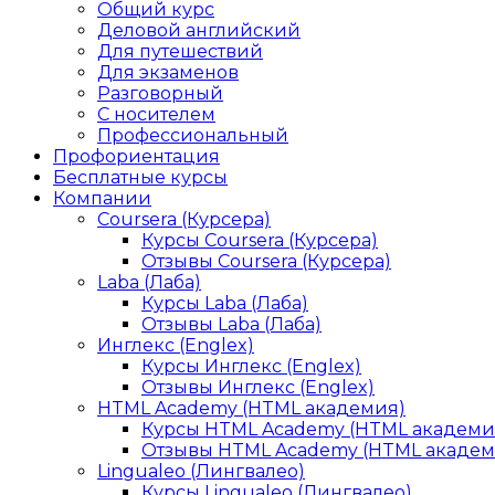
Общий курс
Деловой английский
Для путешествий
Для экзаменов
Разговорный
С носителем
Профессиональный
Профориентация
Бесплатные курсы
Компании
Coursera (Курсера)
Курсы Coursera (Курсера)
Отзывы Coursera (Курсера)
Laba (Лаба)
Курсы Laba (Лаба)
Отзывы Laba (Лаба)
Инглекс (Englex)
Курсы Инглекс (Englex)
Отзывы Инглекс (Englex)
HTML Academy (HTML академия)
Курсы HTML Academy (HTML академи
Отзывы HTML Academy (HTML академ
Lingualeo (Лингвалео)
Курсы Lingualeo (Лингвалео)