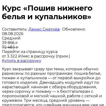
Курс «Пошив нижнего
белья и купальников»
Составитель:
Денис Сметнёв
· Обновлено:
08.08.2026
Средний
39 866
₽
72 483
₽
Перейти на страницу курса
от 3 322 ₽/мес
в рассрочку (прим.)
Купить в рассрочку
Курс закрывает сразу три темы, которые обычно
разнесены по разным программам: пошив белья,
пижам и купальников — от первой выкройки до
готового изделия. Двенадцать модулей идут по
нарастающей: начиная с обзора оборудования,
через сорочку и пижаму — к бюстгальтерам с
поролоновой и мягкой чашкой, работе с сеткой и
кружевом. Три месяца, средний уровень —
предполагается, что швейная машинка вам уже не