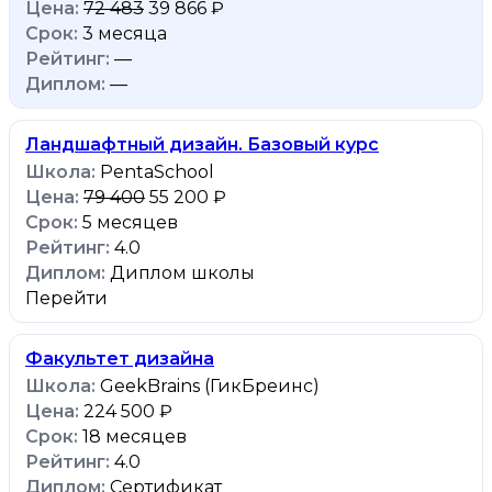
72 483
39 866 ₽
3 месяца
—
—
Ландшафтный дизайн. Базовый курс
PentaSchool
79 400
55 200 ₽
5 месяцев
4.0
Диплом школы
Перейти
Факультет дизайна
GeekBrains (ГикБреинс)
224 500 ₽
18 месяцев
4.0
Сертификат