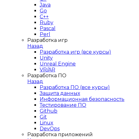
Java
Go
C++
Ruby
Pascal
Perl
Разработка игр
Назад
Разработка игр (все курсы)
Unity
Unreal Engine
VR/AR
Разработка ПО
Назад
Разработка ПО (все курсы)
Защита данных
Информационная безопасность
Тестирование ПО
Github
Git
Linux
DevOps
Разработка приложений