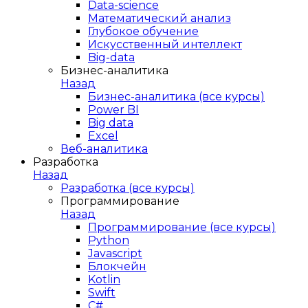
Data-science
Математический анализ
Глубокое обучение
Искусственный интеллект
Big-data
Бизнес-аналитика
Назад
Бизнес-аналитика (все курсы)
Power BI
Big data
Excel
Веб-аналитика
Разработка
Назад
Разработка (все курсы)
Программирование
Назад
Программирование (все курсы)
Python
Javascript
Блокчейн
Kotlin
Swift
C#