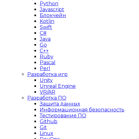
Python
Javascript
Блокчейн
Kotlin
Swift
C#
Java
Go
C++
Ruby
Pascal
Perl
Разработка игр
Unity
Unreal Engine
VR/AR
Разработка ПО
Защита данных
Информационная безопасность
Тестирование ПО
Github
Git
Linux