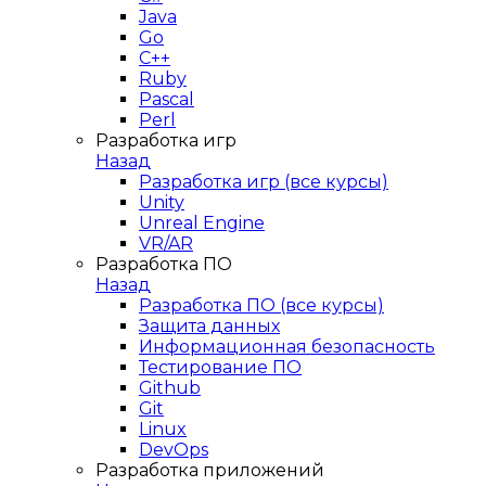
Java
Go
C++
Ruby
Pascal
Perl
Разработка игр
Назад
Разработка игр (все курсы)
Unity
Unreal Engine
VR/AR
Разработка ПО
Назад
Разработка ПО (все курсы)
Защита данных
Информационная безопасность
Тестирование ПО
Github
Git
Linux
DevOps
Разработка приложений