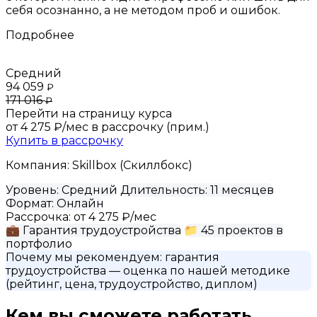
себя осознанно, а не методом проб и ошибок.
Подробнее
Средний
94 059
₽
171 016
₽
Перейти на страницу курса
от 4 275 ₽/мес
в рассрочку (прим.)
Купить в рассрочку
Компания:
Skillbox (Скиллбокс)
Уровень:
Средний
Длительность:
11 месяцев
Формат:
Онлайн
Рассрочка:
от 4 275 ₽/мес
💼
Гарантия трудоустройства
📁
45 проектов в
портфолио
Почему мы рекомендуем:
гарантия
трудоустройства
— оценка по нашей методике
(рейтинг, цена, трудоустройство, диплом)
Кем вы сможете работать