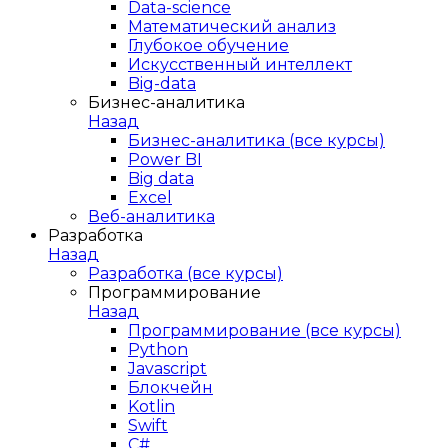
Data-science
Математический анализ
Глубокое обучение
Искусственный интеллект
Big-data
Бизнес-аналитика
Назад
Бизнес-аналитика (все курсы)
Power BI
Big data
Excel
Веб-аналитика
Разработка
Назад
Разработка (все курсы)
Программирование
Назад
Программирование (все курсы)
Python
Javascript
Блокчейн
Kotlin
Swift
C#