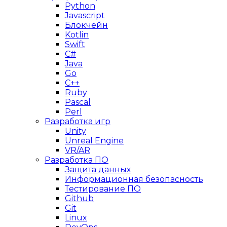
Python
Javascript
Блокчейн
Kotlin
Swift
C#
Java
Go
C++
Ruby
Pascal
Perl
Разработка игр
Unity
Unreal Engine
VR/AR
Разработка ПО
Защита данных
Информационная безопасность
Тестирование ПО
Github
Git
Linux