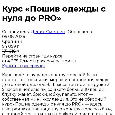
Курс «Пошив одежды с
нуля до PRO»
Составитель:
Денис Сметнёв
· Обновлено:
09.08.2026
Средний
94 059
₽
171 016
₽
Перейти на страницу курса
от 4 275 ₽/мес
в рассрочку (прим.)
Купить в рассрочку
Курс ведёт с нуля до конструкторской базы
портного — от снятия мерок и построения лекал
до готовой одежды. За 11 месяцев при нагрузке 3–
5 часов в неделю вы сошьёте больше 10 вещей:
блузку, жакет, брюки, юбку, пальто. Итог —
собственная мини-коллекция. Это не обзорный
курс «Пошив одежды с нуля до PRO» — здесь
выстраивают полноценную конструкторскую базу,
с которой можно идти в профессию или шить для