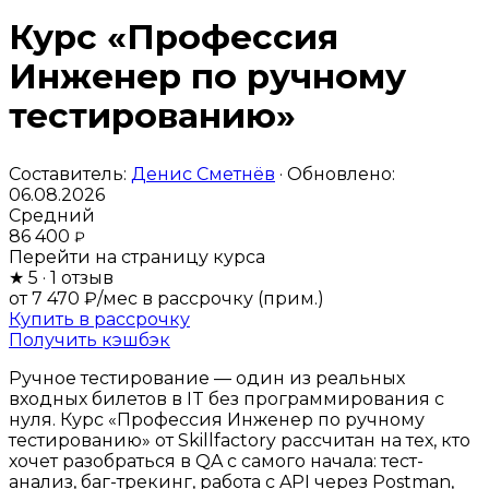
Курс «Профессия
Инженер по ручному
тестированию»
Составитель:
Денис Сметнёв
· Обновлено:
06.08.2026
Средний
86 400
₽
Перейти на страницу курса
★
5
· 1 отзыв
от 7 470 ₽/мес
в рассрочку (прим.)
Купить в рассрочку
Получить кэшбэк
Ручное тестирование — один из реальных
входных билетов в IT без программирования с
нуля. Курс «Профессия Инженер по ручному
тестированию» от Skillfactory рассчитан на тех, кто
хочет разобраться в QA с самого начала: тест-
анализ, баг-трекинг, работа с API через Postman,