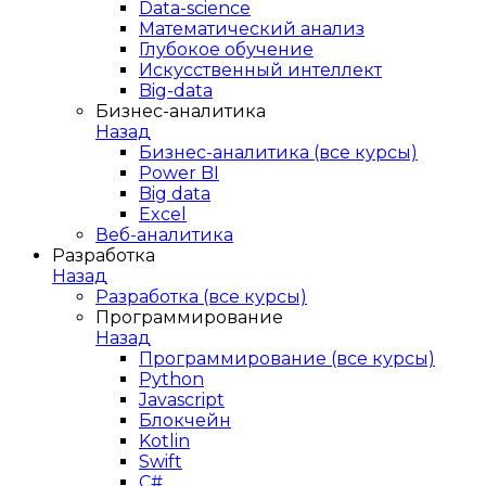
Data-science
Математический анализ
Глубокое обучение
Искусственный интеллект
Big-data
Бизнес-аналитика
Назад
Бизнес-аналитика (все курсы)
Power BI
Big data
Excel
Веб-аналитика
Разработка
Назад
Разработка (все курсы)
Программирование
Назад
Программирование (все курсы)
Python
Javascript
Блокчейн
Kotlin
Swift
C#