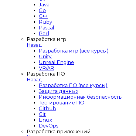
Java
Go
C++
Ruby
Pascal
Perl
Разработка игр
Назад
Разработка игр (все курсы)
Unity
Unreal Engine
VR/AR
Разработка ПО
Назад
Разработка ПО (все курсы)
Защита данных
Информационная безопасность
Тестирование ПО
Github
Git
Linux
DevOps
Разработка приложений