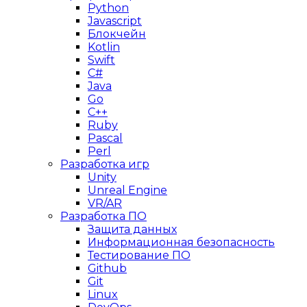
Python
Javascript
Блокчейн
Kotlin
Swift
C#
Java
Go
C++
Ruby
Pascal
Perl
Разработка игр
Unity
Unreal Engine
VR/AR
Разработка ПО
Защита данных
Информационная безопасность
Тестирование ПО
Github
Git
Linux