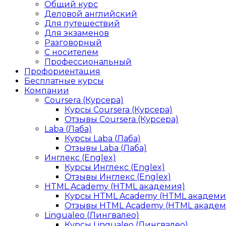
Общий курс
Деловой английский
Для путешествий
Для экзаменов
Разговорный
С носителем
Профессиональный
Профориентация
Бесплатные курсы
Компании
Coursera (Курсера)
Курсы Coursera (Курсера)
Отзывы Coursera (Курсера)
Laba (Лаба)
Курсы Laba (Лаба)
Отзывы Laba (Лаба)
Инглекс (Englex)
Курсы Инглекс (Englex)
Отзывы Инглекс (Englex)
HTML Academy (HTML академия)
Курсы HTML Academy (HTML академи
Отзывы HTML Academy (HTML академ
Lingualeo (Лингвалео)
Курсы Lingualeo (Лингвалео)