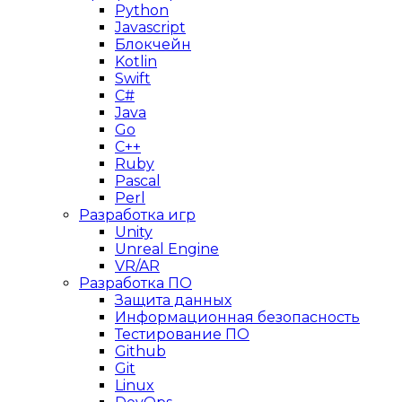
Python
Javascript
Блокчейн
Kotlin
Swift
C#
Java
Go
C++
Ruby
Pascal
Perl
Разработка игр
Unity
Unreal Engine
VR/AR
Разработка ПО
Защита данных
Информационная безопасность
Тестирование ПО
Github
Git
Linux