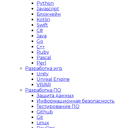
Python
Javascript
Блокчейн
Kotlin
Swift
C#
Java
Go
C++
Ruby
Pascal
Perl
Разработка игр
Unity
Unreal Engine
VR/AR
Разработка ПО
Защита данных
Информационная безопасность
Тестирование ПО
Github
Git
Linux