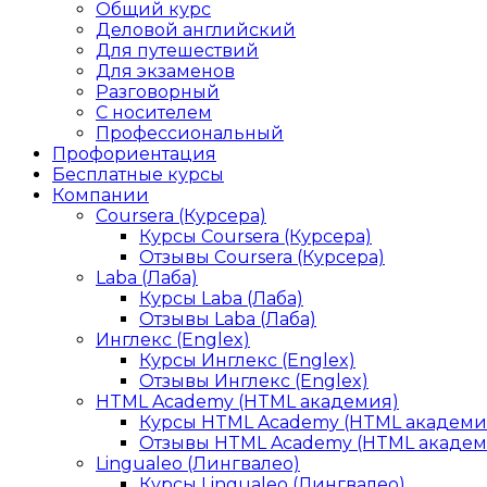
Общий курс
Деловой английский
Для путешествий
Для экзаменов
Разговорный
С носителем
Профессиональный
Профориентация
Бесплатные курсы
Компании
Coursera (Курсера)
Курсы Coursera (Курсера)
Отзывы Coursera (Курсера)
Laba (Лаба)
Курсы Laba (Лаба)
Отзывы Laba (Лаба)
Инглекс (Englex)
Курсы Инглекс (Englex)
Отзывы Инглекс (Englex)
HTML Academy (HTML академия)
Курсы HTML Academy (HTML академи
Отзывы HTML Academy (HTML академ
Lingualeo (Лингвалео)
Курсы Lingualeo (Лингвалео)