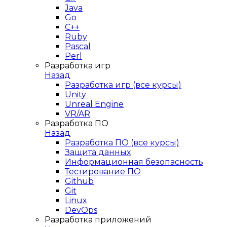
Java
Go
C++
Ruby
Pascal
Perl
Разработка игр
Назад
Разработка игр (все курсы)
Unity
Unreal Engine
VR/AR
Разработка ПО
Назад
Разработка ПО (все курсы)
Защита данных
Информационная безопасность
Тестирование ПО
Github
Git
Linux
DevOps
Разработка приложений