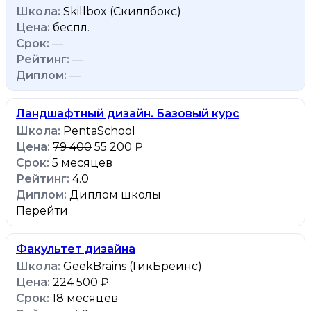
Skillbox (Скиллбокс)
беспл.
—
—
—
Ландшафтный дизайн. Базовый курс
PentaSchool
79 400
55 200 ₽
5 месяцев
4.0
Диплом школы
Перейти
Факультет дизайна
GeekBrains (ГикБреинс)
224 500 ₽
18 месяцев