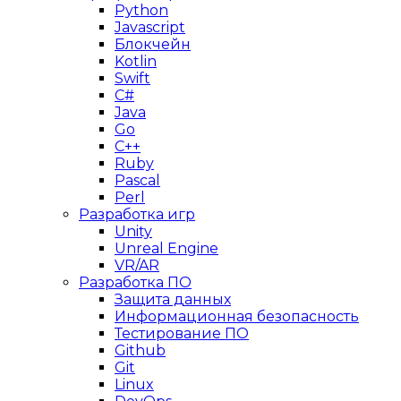
Python
Javascript
Блокчейн
Kotlin
Swift
C#
Java
Go
C++
Ruby
Pascal
Perl
Разработка игр
Unity
Unreal Engine
VR/AR
Разработка ПО
Защита данных
Информационная безопасность
Тестирование ПО
Github
Git
Linux