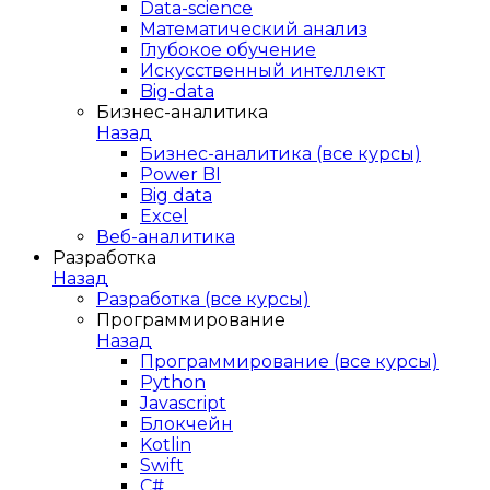
Data-science
Математический анализ
Глубокое обучение
Искусственный интеллект
Big-data
Бизнес-аналитика
Назад
Бизнес-аналитика (все курсы)
Power BI
Big data
Excel
Веб-аналитика
Разработка
Назад
Разработка (все курсы)
Программирование
Назад
Программирование (все курсы)
Python
Javascript
Блокчейн
Kotlin
Swift
C#