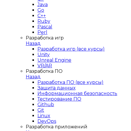
Java
Go
C++
Ruby
Pascal
Perl
Разработка игр
Назад
Разработка игр (все курсы)
Unity
Unreal Engine
VR/AR
Разработка ПО
Назад
Разработка ПО (все курсы)
Защита данных
Информационная безопасность
Тестирование ПО
Github
Git
Linux
DevOps
Разработка приложений