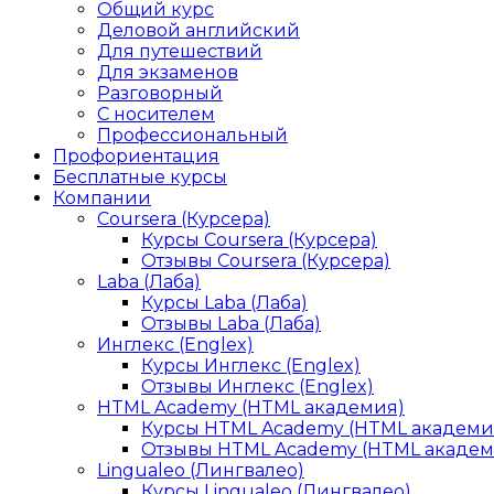
Общий курс
Деловой английский
Для путешествий
Для экзаменов
Разговорный
С носителем
Профессиональный
Профориентация
Бесплатные курсы
Компании
Coursera (Курсера)
Курсы Coursera (Курсера)
Отзывы Coursera (Курсера)
Laba (Лаба)
Курсы Laba (Лаба)
Отзывы Laba (Лаба)
Инглекс (Englex)
Курсы Инглекс (Englex)
Отзывы Инглекс (Englex)
HTML Academy (HTML академия)
Курсы HTML Academy (HTML академи
Отзывы HTML Academy (HTML академ
Lingualeo (Лингвалео)
Курсы Lingualeo (Лингвалео)