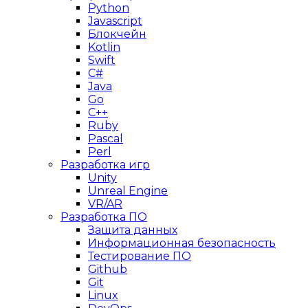
Python
Javascript
Блокчейн
Kotlin
Swift
C#
Java
Go
C++
Ruby
Pascal
Perl
Разработка игр
Unity
Unreal Engine
VR/AR
Разработка ПО
Защита данных
Информационная безопасность
Тестирование ПО
Github
Git
Linux