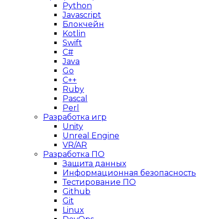
Python
Javascript
Блокчейн
Kotlin
Swift
C#
Java
Go
C++
Ruby
Pascal
Perl
Разработка игр
Unity
Unreal Engine
VR/AR
Разработка ПО
Защита данных
Информационная безопасность
Тестирование ПО
Github
Git
Linux