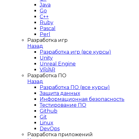
Java
Go
C++
Ruby
Pascal
Perl
Разработка игр
Назад
Разработка игр (все курсы)
Unity
Unreal Engine
VR/AR
Разработка ПО
Назад
Разработка ПО (все курсы)
Защита данных
Информационная безопасность
Тестирование ПО
Github
Git
Linux
DevOps
Разработка приложений