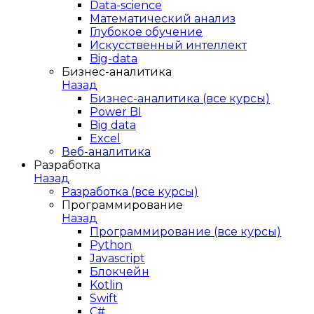
Data-science
Математический анализ
Глубокое обучение
Искусственный интеллект
Big-data
Бизнес-аналитика
Назад
Бизнес-аналитика (все курсы)
Power BI
Big data
Excel
Веб-аналитика
Разработка
Назад
Разработка (все курсы)
Программирование
Назад
Программирование (все курсы)
Python
Javascript
Блокчейн
Kotlin
Swift
C#