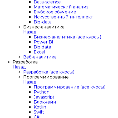
Data-science
Математический анализ
Глубокое обучение
Искусственный интеллект
Big-data
Бизнес-аналитика
Назад
Бизнес-аналитика (все курсы)
Power BI
Big data
Excel
Веб-аналитика
Разработка
Назад
Разработка (все курсы)
Программирование
Назад
Программирование (все курсы)
Python
Javascript
Блокчейн
Kotlin
Swift
C#