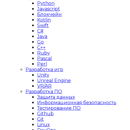
Python
Javascript
Блокчейн
Kotlin
Swift
C#
Java
Go
C++
Ruby
Pascal
Perl
Разработка игр
Unity
Unreal Engine
VR/AR
Разработка ПО
Защита данных
Информационная безопасность
Тестирование ПО
Github
Git
Linux