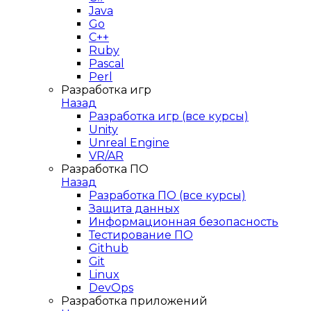
Java
Go
C++
Ruby
Pascal
Perl
Разработка игр
Назад
Разработка игр (все курсы)
Unity
Unreal Engine
VR/AR
Разработка ПО
Назад
Разработка ПО (все курсы)
Защита данных
Информационная безопасность
Тестирование ПО
Github
Git
Linux
DevOps
Разработка приложений