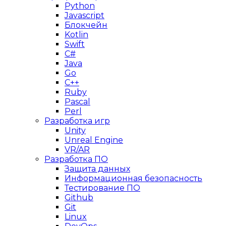
Python
Javascript
Блокчейн
Kotlin
Swift
C#
Java
Go
C++
Ruby
Pascal
Perl
Разработка игр
Unity
Unreal Engine
VR/AR
Разработка ПО
Защита данных
Информационная безопасность
Тестирование ПО
Github
Git
Linux