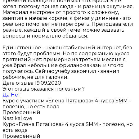
времени вообще не понимал что. Бросать не
хотел, поэтому пошел сюда - и разница ощутимая.
Материал выстроен от простого к сложному,
занятия в начале короче, к финалу длиннее - это
реально помогает не перегореть. Преподаватели
разные, каждый в своей теме, можно задавать
вопросы и нормально общаться.
Единственное - нужен стабильный интернет, без
этого будут проблемы. Но по содержанию курса
претензий нет: примерно на третьем месяце я
уже брал небольшие фриланс-заказы и что-то
получалось. Сейчас учебу закончил - знания
рабочие, не для галочки.
Дата отзыва 19.09.2020
Этот отзыв оказался полезным?
Да
Нет
Курс с участием «Елена Пяташова»
4 курса SMM -
полезно, но есть вода
Проверенный
NastikaLove
Курс «Елена Пяташова»
4 курса SMM - полезно, но
есть вода
Проверенный