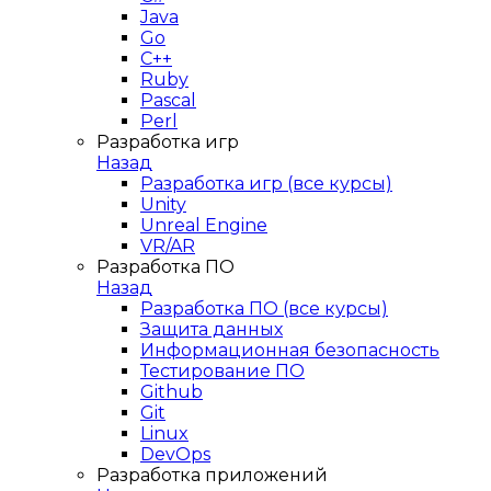
Java
Go
C++
Ruby
Pascal
Perl
Разработка игр
Назад
Разработка игр (все курсы)
Unity
Unreal Engine
VR/AR
Разработка ПО
Назад
Разработка ПО (все курсы)
Защита данных
Информационная безопасность
Тестирование ПО
Github
Git
Linux
DevOps
Разработка приложений