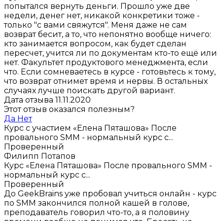
попытался вернуть деньги. Прошло уже две
недели, денег нет, никакой конкретики тоже -
только "с вами свяжутся". Меня даже не сам
возврат бесит, а то, что непонятно вообще ничего:
кто занимается вопросом, как будет сделан
пересчет, учится ли по документам кто-то ещё или
нет. Факультет продуктового менеджмента, если
что. Если сомневаетесь в курсе - готовьтесь к тому,
что возврат отнимет время и нервы. В остальных
случаях лучше поискать другой вариант.
Дата отзыва 11.11.2020
Этот отзыв оказался полезным?
Да
Нет
Курс с участием «Елена Пяташова»
После
провального SMM - нормальный курс с...
Проверенный
Филипп Потапов
Курс «Елена Пяташова»
После провального SMM -
нормальный курс с...
Проверенный
До GeekBrains уже пробовал учиться онлайн - курс
по SMM закончился полной кашей в голове,
преподаватель говорил что-то, а я половину