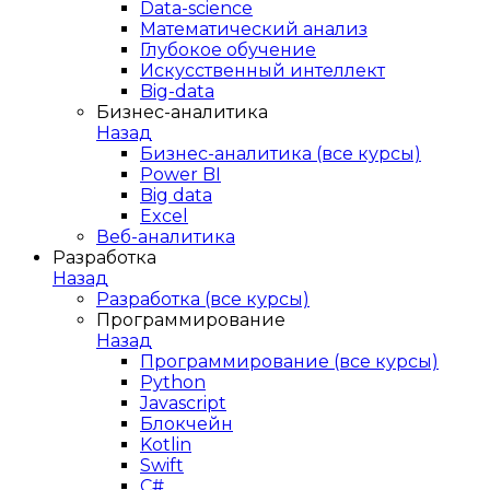
Data-science
Математический анализ
Глубокое обучение
Искусственный интеллект
Big-data
Бизнес-аналитика
Назад
Бизнес-аналитика (все курсы)
Power BI
Big data
Excel
Веб-аналитика
Разработка
Назад
Разработка (все курсы)
Программирование
Назад
Программирование (все курсы)
Python
Javascript
Блокчейн
Kotlin
Swift
C#