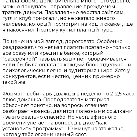
на платформе действительно много - это удобно,
можно пощупать направление прежде чем
тратить деньги. Параллельно верстал сайт сам,
гугл и ютуб помогали, но не хватало живого
человека, который посмотрит на код и скажет, где
я накосячил. Поэтому купил платный курс.
По цене: на мой взгляд, дороговато. Особенно
раздражает, что нельзя платить поэтапно - только
всё сразу или кредит в банке, который
"рассрочкой" называть язык не поворачивается.
Если бы была оплата за каждый блок отдельно - и
психологически легче, и аудитория шире. Хотя у
конкурентов, если честно, ценник примерно
такой же.
Формат - вебинары дважды в неделю по 2-2,5 часа
плюс домашка. Преподаватель материал
объясняет понятно, на вопросы отвечает,
разбирает нюансы, делится полезными ссылками
- за это реально спасибо. Но часть эфирного
времени улетает на вопросы в духе "как
установить программу" - 10 минут на это жалко,
когда у тебя ограниченный слот.