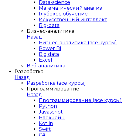
Data-science
Математический анализ
Глубокое обучение
Искусственный интеллект
Big-data
Бизнес-аналитика
Назад
Бизнес-аналитика (все курсы)
Power BI
Big data
Excel
Веб-аналитика
Разработка
Назад
Разработка (все курсы)
Программирование
Назад
Программирование (все курсы)
Python
Javascript
Блокчейн
Kotlin
Swift
C#