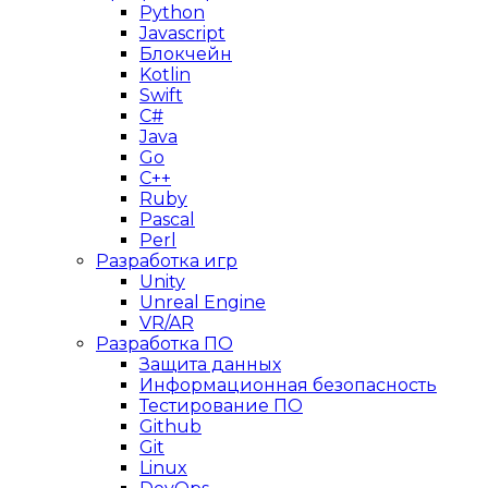
Python
Javascript
Блокчейн
Kotlin
Swift
C#
Java
Go
C++
Ruby
Pascal
Perl
Разработка игр
Unity
Unreal Engine
VR/AR
Разработка ПО
Защита данных
Информационная безопасность
Тестирование ПО
Github
Git
Linux