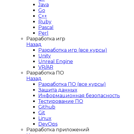
Java
Go
C++
Ruby
Pascal
Perl
Разработка игр
Назад
Разработка игр (все курсы)
Unity
Unreal Engine
VR/AR
Разработка ПО
Назад
Разработка ПО (все курсы)
Защита данных
Информационная безопасность
Тестирование ПО
Github
Git
Linux
DevOps
Разработка приложений