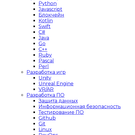
Python
Javascript
Блокчейн
Kotlin
Swift
C#
Java
Go
C++
Ruby
Pascal
Perl
Разработка игр
Unity
Unreal Engine
VR/AR
Разработка ПО
Защита данных
Информационная безопасность
Тестирование ПО
Github
Git
Linux