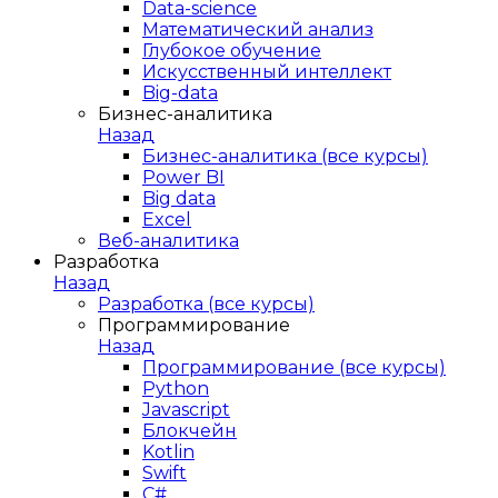
Data-science
Математический анализ
Глубокое обучение
Искусственный интеллект
Big-data
Бизнес-аналитика
Назад
Бизнес-аналитика (все курсы)
Power BI
Big data
Excel
Веб-аналитика
Разработка
Назад
Разработка (все курсы)
Программирование
Назад
Программирование (все курсы)
Python
Javascript
Блокчейн
Kotlin
Swift
C#