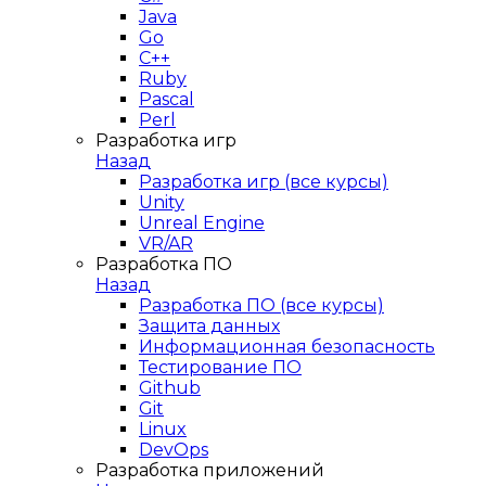
Java
Go
C++
Ruby
Pascal
Perl
Разработка игр
Назад
Разработка игр (все курсы)
Unity
Unreal Engine
VR/AR
Разработка ПО
Назад
Разработка ПО (все курсы)
Защита данных
Информационная безопасность
Тестирование ПО
Github
Git
Linux
DevOps
Разработка приложений