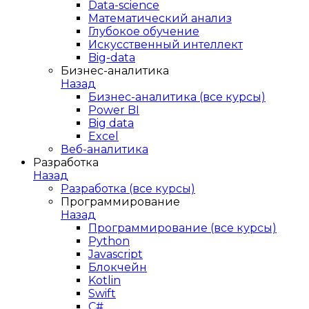
Data-science
Математический анализ
Глубокое обучение
Искусственный интеллект
Big-data
Бизнес-аналитика
Назад
Бизнес-аналитика (все курсы)
Power BI
Big data
Excel
Веб-аналитика
Разработка
Назад
Разработка (все курсы)
Программирование
Назад
Программирование (все курсы)
Python
Javascript
Блокчейн
Kotlin
Swift
C#