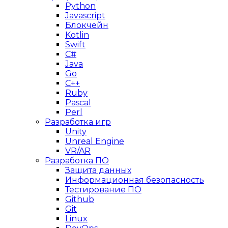
Python
Javascript
Блокчейн
Kotlin
Swift
C#
Java
Go
C++
Ruby
Pascal
Perl
Разработка игр
Unity
Unreal Engine
VR/AR
Разработка ПО
Защита данных
Информационная безопасность
Тестирование ПО
Github
Git
Linux