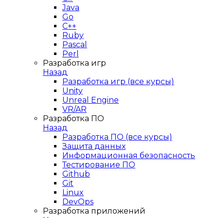
Java
Go
C++
Ruby
Pascal
Perl
Разработка игр
Назад
Разработка игр (все курсы)
Unity
Unreal Engine
VR/AR
Разработка ПО
Назад
Разработка ПО (все курсы)
Защита данных
Информационная безопасность
Тестирование ПО
Github
Git
Linux
DevOps
Разработка приложений