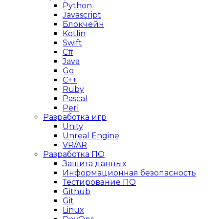
Python
Javascript
Блокчейн
Kotlin
Swift
C#
Java
Go
C++
Ruby
Pascal
Perl
Разработка игр
Unity
Unreal Engine
VR/AR
Разработка ПО
Защита данных
Информационная безопасность
Тестирование ПО
Github
Git
Linux