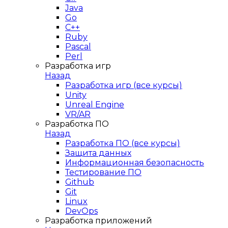
Java
Go
C++
Ruby
Pascal
Perl
Разработка игр
Назад
Разработка игр (все курсы)
Unity
Unreal Engine
VR/AR
Разработка ПО
Назад
Разработка ПО (все курсы)
Защита данных
Информационная безопасность
Тестирование ПО
Github
Git
Linux
DevOps
Разработка приложений