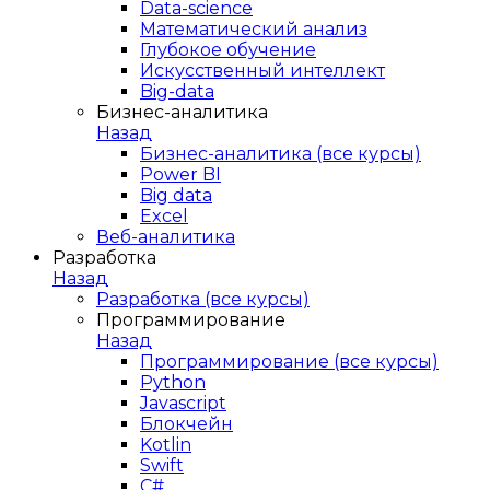
Data-science
Математический анализ
Глубокое обучение
Искусственный интеллект
Big-data
Бизнес-аналитика
Назад
Бизнес-аналитика (все курсы)
Power BI
Big data
Excel
Веб-аналитика
Разработка
Назад
Разработка (все курсы)
Программирование
Назад
Программирование (все курсы)
Python
Javascript
Блокчейн
Kotlin
Swift
C#