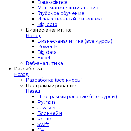
Data-science
Математический анализ
Глубокое обучение
Искусственный интеллект
Big-data
Бизнес-аналитика
Назад
Бизнес-аналитика (все курсы)
Power BI
Big data
Excel
Веб-аналитика
Разработка
Назад
Разработка (все курсы)
Программирование
Назад
Программирование (все курсы)
Python
Javascript
Блокчейн
Kotlin
Swift
C#