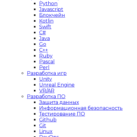
Python
Javascript
Блокчейн
Kotlin
Swift
C#
Java
Go
C++
Ruby
Pascal
Perl
Разработка игр
Unity
Unreal Engine
VR/AR
Разработка ПО
Защита данных
Информационная безопасность
Тестирование ПО
Github
Git
Linux