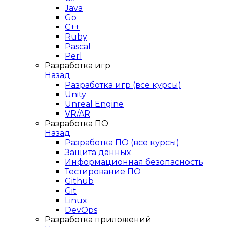
Java
Go
C++
Ruby
Pascal
Perl
Разработка игр
Назад
Разработка игр (все курсы)
Unity
Unreal Engine
VR/AR
Разработка ПО
Назад
Разработка ПО (все курсы)
Защита данных
Информационная безопасность
Тестирование ПО
Github
Git
Linux
DevOps
Разработка приложений