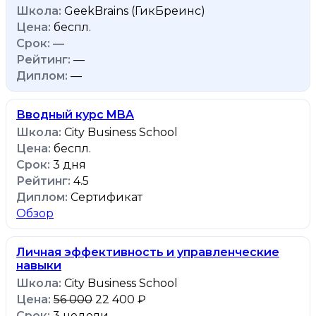
GeekBrains (ГикБреинс)
беспл.
—
—
—
Вводный курс MBA
City Business School
беспл.
3 дня
4.5
Сертификат
Обзор
Личная эффективность и управленческие
навыки
City Business School
56 000
22 400 ₽
3 недели