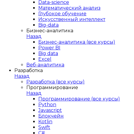
Data-science
Математический анализ
Глубокое обучение
Искусственный интеллект
Big-data
Бизнес-аналитика
Назад
Бизнес-аналитика (все курсы)
Power BI
Big data
Excel
Веб-аналитика
Разработка
Назад
Разработка (все курсы)
Программирование
Назад
Программирование (все курсы)
Python
Javascript
Блокчейн
Kotlin
Swift
C#