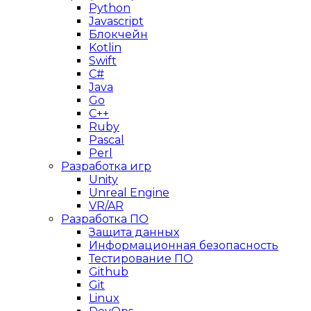
Python
Javascript
Блокчейн
Kotlin
Swift
C#
Java
Go
C++
Ruby
Pascal
Perl
Разработка игр
Unity
Unreal Engine
VR/AR
Разработка ПО
Защита данных
Информационная безопасность
Тестирование ПО
Github
Git
Linux