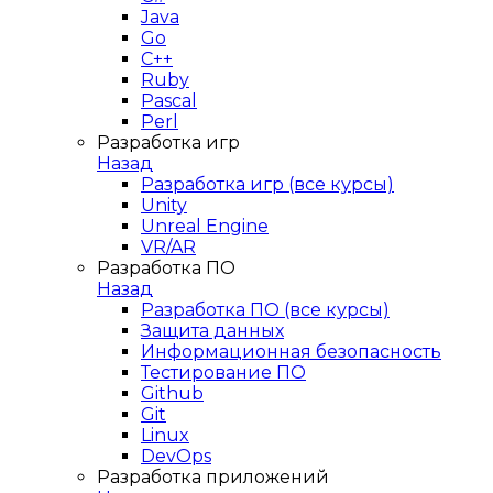
Java
Go
C++
Ruby
Pascal
Perl
Разработка игр
Назад
Разработка игр (все курсы)
Unity
Unreal Engine
VR/AR
Разработка ПО
Назад
Разработка ПО (все курсы)
Защита данных
Информационная безопасность
Тестирование ПО
Github
Git
Linux
DevOps
Разработка приложений