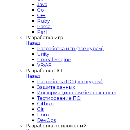
Java
Go
C++
Ruby
Pascal
Perl
Разработка игр
Назад
Разработка игр (все курсы)
Unity
Unreal Engine
VR/AR
Разработка ПО
Назад
Разработка ПО (все курсы)
Защита данных
Информационная безопасность
Тестирование ПО
Github
Git
Linux
DevOps
Разработка приложений