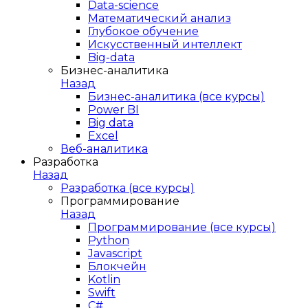
Data-science
Математический анализ
Глубокое обучение
Искусственный интеллект
Big-data
Бизнес-аналитика
Назад
Бизнес-аналитика (все курсы)
Power BI
Big data
Excel
Веб-аналитика
Разработка
Назад
Разработка (все курсы)
Программирование
Назад
Программирование (все курсы)
Python
Javascript
Блокчейн
Kotlin
Swift
C#