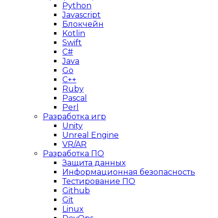
Python
Javascript
Блокчейн
Kotlin
Swift
C#
Java
Go
C++
Ruby
Pascal
Perl
Разработка игр
Unity
Unreal Engine
VR/AR
Разработка ПО
Защита данных
Информационная безопасность
Тестирование ПО
Github
Git
Linux