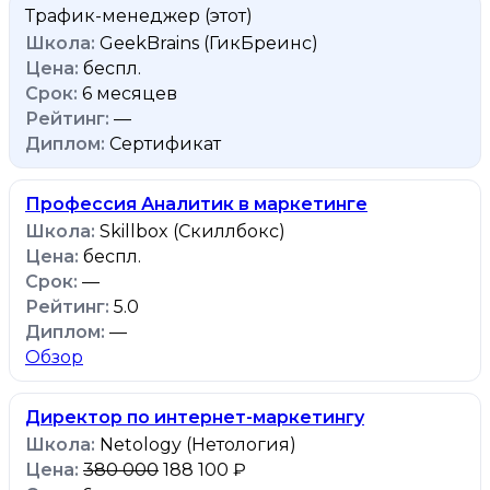
Трафик-менеджер
(этот)
GeekBrains (ГикБреинс)
беспл.
6 месяцев
—
Сертификат
Профессия Аналитик в маркетинге
Skillbox (Скиллбокс)
беспл.
—
5.0
—
Обзор
Директор по интернет-маркетингу
Netology (Нетология)
380 000
188 100 ₽