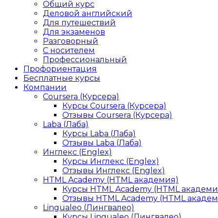
Общий курс
Деловой английский
Для путешествий
Для экзаменов
Разговорный
С носителем
Профессиональный
Профориентация
Бесплатные курсы
Компании
Coursera (Курсера)
Курсы Coursera (Курсера)
Отзывы Coursera (Курсера)
Laba (Лаба)
Курсы Laba (Лаба)
Отзывы Laba (Лаба)
Инглекс (Englex)
Курсы Инглекс (Englex)
Отзывы Инглекс (Englex)
HTML Academy (HTML академия)
Курсы HTML Academy (HTML академи
Отзывы HTML Academy (HTML академ
Lingualeo (Лингвалео)
Курсы Lingualeo (Лингвалео)