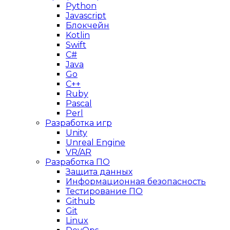
Python
Javascript
Блокчейн
Kotlin
Swift
C#
Java
Go
C++
Ruby
Pascal
Perl
Разработка игр
Unity
Unreal Engine
VR/AR
Разработка ПО
Защита данных
Информационная безопасность
Тестирование ПО
Github
Git
Linux