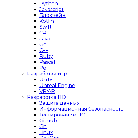
Python
Javascript
Блокчейн
Kotlin
Swift
C#
Java
Go
C++
Ruby
Pascal
Perl
Разработка игр
Unity
Unreal Engine
VR/AR
Разработка ПО
Защита данных
Информационная безопасность
Тестирование ПО
Github
Git
Linux