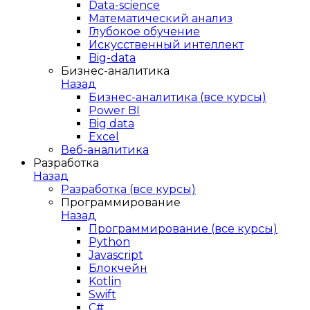
Data-science
Математический анализ
Глубокое обучение
Искусственный интеллект
Big-data
Бизнес-аналитика
Назад
Бизнес-аналитика (все курсы)
Power BI
Big data
Excel
Веб-аналитика
Разработка
Назад
Разработка (все курсы)
Программирование
Назад
Программирование (все курсы)
Python
Javascript
Блокчейн
Kotlin
Swift
C#