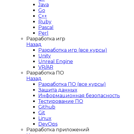
Java
Go
C++
Ruby
Pascal
Perl
Разработка игр
Назад
Разработка игр (все курсы)
Unity
Unreal Engine
VR/AR
Разработка ПО
Назад
Разработка ПО (все курсы)
Защита данных
Информационная безопасность
Тестирование ПО
Github
Git
Linux
DevOps
Разработка приложений