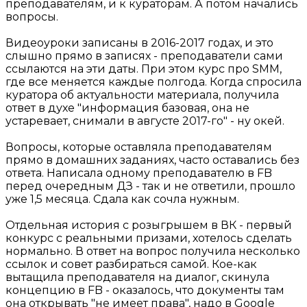
преподавателям, и к кураторам. А потом начались
вопросы.
Видеоуроки записаны в 2016-2017 годах, и это
слышно прямо в записях - преподаватели сами
ссылаются на эти даты. При этом курс про SMM,
где все меняется каждые полгода. Когда спросила
куратора об актуальности материала, получила
ответ в духе "информация базовая, она не
устаревает, снимали в августе 2017-го" - ну окей.
Вопросы, которые оставляла преподавателям
прямо в домашних заданиях, часто оставались без
ответа. Написала одному преподавателю в FB
перед очередным ДЗ - так и не ответили, прошло
уже 1,5 месяца. Сдала как сочла нужным.
Отдельная история с розыгрышем в ВК - первый
конкурс с реальными призами, хотелось сделать
нормально. В ответ на вопрос получила несколько
ссылок и совет разбираться самой. Кое-как
вытащила преподавателя на диалог, скинула
концепцию в FB - оказалось, что документы там
она открывать "не имеет права", надо в Google