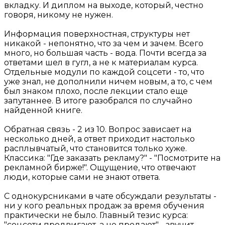
вкладку. И диплом на выходе, который, честно
говоря, никому не нужен.
Информация поверхностная, структуры нет
никакой - непонятно, что за чем и зачем. Всего
много, но большая часть - вода. Почти всегда за
ответами шел в гугл, а не к материалам курса.
Отдельные модули по каждой соцсети - то, что
уже знал, не дополнили ничем новым, а то, с чем
был знаком плохо, после лекции стало еще
запутаннее. В итоге разобрался по случайно
найденной книге.
Обратная связь - 2 из 10. Вопрос зависает на
несколько дней, а ответ приходит настолько
расплывчатый, что становится только хуже.
Классика: "Где заказать рекламу?" - "Посмотрите на
рекламной бирже!". Ощущение, что отвечают
люди, которые сами не знают ответа.
С однокурсниками в чате обсуждали результаты -
ни у кого реальных продаж за время обучения
практически не было. Главный тезис курса:
"соцсети продвигают, а не продают" - звучит