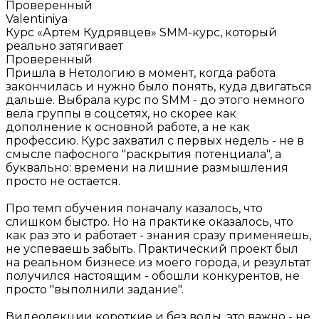
Проверенный
Valentiniya
Курс «Артем Кудрявцев»
SMM-курс, который
реально затягивает
Проверенный
Пришла в Нетологию в момент, когда работа
закончилась и нужно было понять, куда двигаться
дальше. Выбрала курс по SMM - до этого немного
вела группы в соцсетях, но скорее как
дополнение к основной работе, а не как
профессию. Курс захватил с первых недель - не в
смысле пафосного "раскрытия потенциала", а
буквально: времени на лишние размышления
просто не остается.
Про темп обучения поначалу казалось, что
слишком быстро. Но на практике оказалось, что
как раз это и работает - знания сразу применяешь,
не успеваешь забыть. Практический проект был
на реальном бизнесе из моего города, и результат
получился настоящим - обошли конкурентов, не
просто "выполнили задание".
Видеолекции короткие и без воды, это важно - не