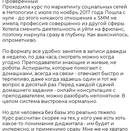
Проверенный
Проходила курс по маркетингу социальных сетей
в Нетологии с июля по ноябрь 2017 года. Пошла с
нуля - до этого никакого отношения к SMM не
имела, профессия совершенно из другой сферы.
Хотела сменить деятельность и уйти на фриланс,
поэтому нырнула сразу в глубину. Как выяснилось,
опрометчиво.
По формату всё удобно: занятия в записи дважды
в неделю, по два часа, смотреть можно когда
угодно. Преподаватели знающие и живые, не
роботы. Аспиранты, которые помогают с
домашками, всегда на связи - отвечают быстро и
терпеливо, даже когда задаешь один и тот же
вопрос в десятый раз. Перед каждой сдачей
домашнего задания - онлайн-консультация с
преподавателем, можно разобрать непонятное. В
целом система выстроена нормально.
Но для человека без базы это реально тяжело.
Курс рассчитан скорее на тех, у кого уже есть хоть
какое-то понимание диджитала - им будет и
интересно, и применимо сразу. Мне же не хватало