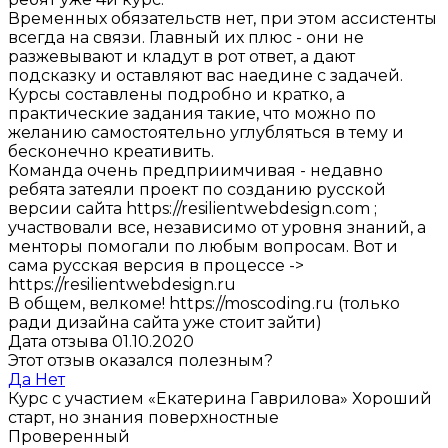
Временных обязательств нет, при этом ассистенты
всегда на связи. Главный их плюс - они не
разжевывают и кладут в рот ответ, а дают
подсказку и оставляют вас наедине с задачей.
Курсы составлены подробно и кратко, а
практические задания такие, что можно по
желанию самостоятельно углубляться в тему и
бесконечно креативить.
Команда очень предприимчивая - недавно
ребята затеяли проект по созданию русской
версии сайта https://resilientwebdesign.com ;
участвовали все, независимо от уровня знаний, а
менторы помогали по любым вопросам. Вот и
сама русская версия в процессе ->
https://resilientwebdesign.ru
В общем, велкоме! https://moscoding.ru (только
ради дизайна сайта уже стоит зайти)
Дата отзыва 01.10.2020
Этот отзыв оказался полезным?
Да
Нет
Курс с участием «Екатерина Гаврилова»
Хороший
старт, но знания поверхностные
Проверенный