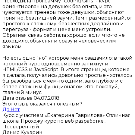
Проходила программу "Coding Girls" - курс
ориентирован на девушек без опыта, и это
чувствуется: тренеры тоже девушки, объясняют
понятно, без лишней зауми. Темп размеренный, от
простого к сложному, без жестких дедлайнов и
перегруза - формат и цена меня устроили.
Обратная связь работала хорошо: если что-то не
доходило, объясняли сразу и человеческим
языком.
Но есть одно "но", которое меня озадачило: в такой
короткий курс одновременно запихнули
HTML/CSS и JavaScript. В итоге страницы, которые
я делала, получались довольно простые - хотелось
бы разобраться с чем-то одним, зато глубже и с
более сложным функционалом. Это, пожалуй,
главный минус.
Дата отзыва 04.07.2018
Этот отзыв оказался полезным?
Да
Нет
Курс с участием «Екатерина Гаврилова»
Отличная
школа! Прохожу курс по веб разработке...
Проверенный
Денис Кукарин