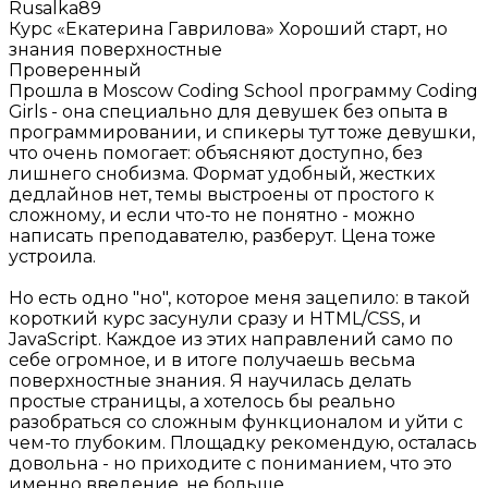
Rusalka89
Курс «Екатерина Гаврилова»
Хороший старт, но
знания поверхностные
Проверенный
Прошла в Moscow Coding School программу Coding
Girls - она специально для девушек без опыта в
программировании, и спикеры тут тоже девушки,
что очень помогает: объясняют доступно, без
лишнего снобизма. Формат удобный, жестких
дедлайнов нет, темы выстроены от простого к
сложному, и если что-то не понятно - можно
написать преподавателю, разберут. Цена тоже
устроила.
Но есть одно "но", которое меня зацепило: в такой
короткий курс засунули сразу и HTML/CSS, и
JavaScript. Каждое из этих направлений само по
себе огромное, и в итоге получаешь весьма
поверхностные знания. Я научилась делать
простые страницы, а хотелось бы реально
разобраться со сложным функционалом и уйти с
чем-то глубоким. Площадку рекомендую, осталась
довольна - но приходите с пониманием, что это
именно введение, не больше.