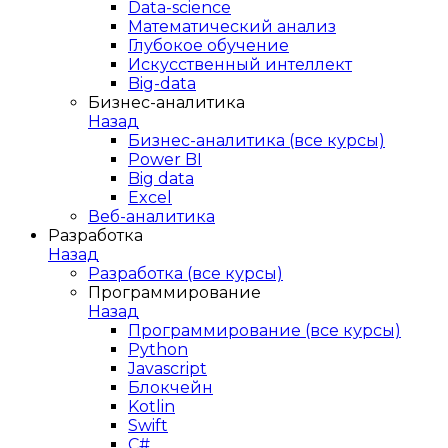
Data-science
Математический анализ
Глубокое обучение
Искусственный интеллект
Big-data
Бизнес-аналитика
Назад
Бизнес-аналитика (все курсы)
Power BI
Big data
Excel
Веб-аналитика
Разработка
Назад
Разработка (все курсы)
Программирование
Назад
Программирование (все курсы)
Python
Javascript
Блокчейн
Kotlin
Swift
C#