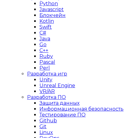
Python
Javascript
Блокчейн
Kotlin
Swift
C#
Java
Go
C++
Ruby
Pascal
Perl
Разработка игр
Unity
Unreal Engine
VR/AR
Разработка ПО
Защита данных
Информационная безопасность
Тестирование ПО
Github
Git
Linux