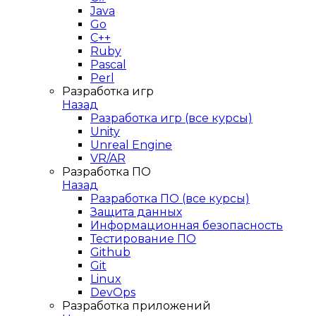
Java
Go
C++
Ruby
Pascal
Perl
Разработка игр
Назад
Разработка игр (все курсы)
Unity
Unreal Engine
VR/AR
Разработка ПО
Назад
Разработка ПО (все курсы)
Защита данных
Информационная безопасность
Тестирование ПО
Github
Git
Linux
DevOps
Разработка приложений