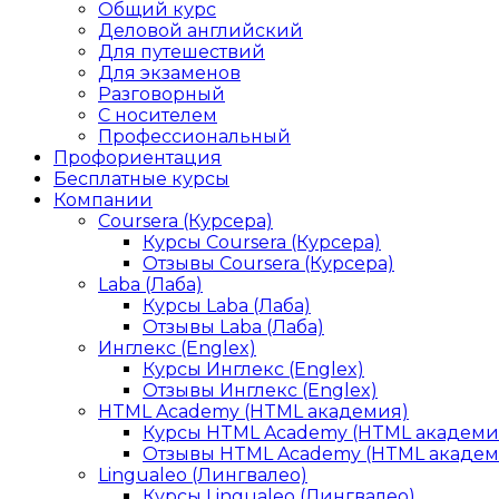
Общий курс
Деловой английский
Для путешествий
Для экзаменов
Разговорный
С носителем
Профессиональный
Профориентация
Бесплатные курсы
Компании
Coursera (Курсера)
Курсы Coursera (Курсера)
Отзывы Coursera (Курсера)
Laba (Лаба)
Курсы Laba (Лаба)
Отзывы Laba (Лаба)
Инглекс (Englex)
Курсы Инглекс (Englex)
Отзывы Инглекс (Englex)
HTML Academy (HTML академия)
Курсы HTML Academy (HTML академи
Отзывы HTML Academy (HTML академ
Lingualeo (Лингвалео)
Курсы Lingualeo (Лингвалео)