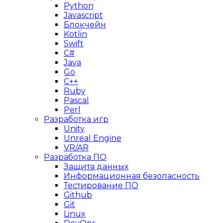
Python
Javascript
Блокчейн
Kotlin
Swift
C#
Java
Go
C++
Ruby
Pascal
Perl
Разработка игр
Unity
Unreal Engine
VR/AR
Разработка ПО
Защита данных
Информационная безопасность
Тестирование ПО
Github
Git
Linux