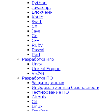
Python
Javascript
Блокчейн
Kotlin
Swift
C#
Java
Go
C++
Ruby
Pascal
Perl
Разработка игр
Unity
Unreal Engine
VR/AR
Разработка ПО
Защита данных
Информационная безопасность
Тестирование ПО
Github
Git
Linux