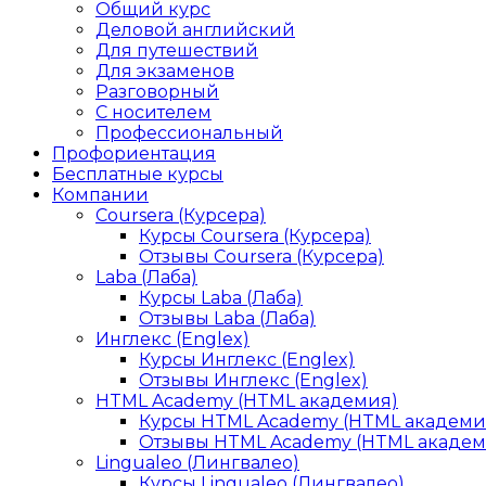
Общий курс
Деловой английский
Для путешествий
Для экзаменов
Разговорный
С носителем
Профессиональный
Профориентация
Бесплатные курсы
Компании
Coursera (Курсера)
Курсы Coursera (Курсера)
Отзывы Coursera (Курсера)
Laba (Лаба)
Курсы Laba (Лаба)
Отзывы Laba (Лаба)
Инглекс (Englex)
Курсы Инглекс (Englex)
Отзывы Инглекс (Englex)
HTML Academy (HTML академия)
Курсы HTML Academy (HTML академи
Отзывы HTML Academy (HTML академ
Lingualeo (Лингвалео)
Курсы Lingualeo (Лингвалео)