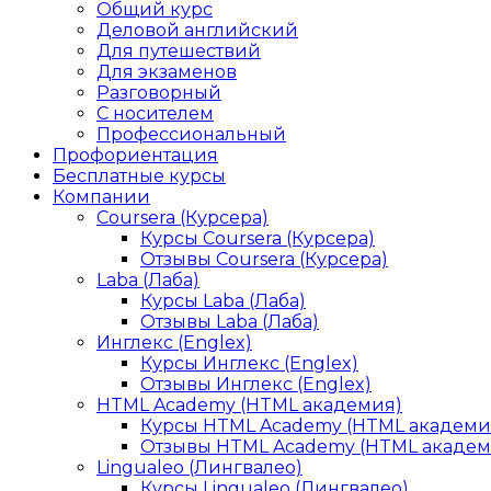
Общий курс
Деловой английский
Для путешествий
Для экзаменов
Разговорный
С носителем
Профессиональный
Профориентация
Бесплатные курсы
Компании
Coursera (Курсера)
Курсы Coursera (Курсера)
Отзывы Coursera (Курсера)
Laba (Лаба)
Курсы Laba (Лаба)
Отзывы Laba (Лаба)
Инглекс (Englex)
Курсы Инглекс (Englex)
Отзывы Инглекс (Englex)
HTML Academy (HTML академия)
Курсы HTML Academy (HTML академи
Отзывы HTML Academy (HTML академ
Lingualeo (Лингвалео)
Курсы Lingualeo (Лингвалео)