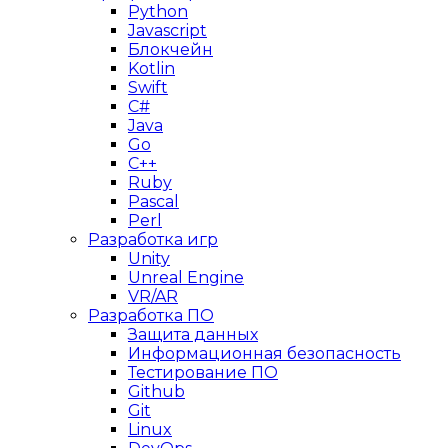
Python
Javascript
Блокчейн
Kotlin
Swift
C#
Java
Go
C++
Ruby
Pascal
Perl
Разработка игр
Unity
Unreal Engine
VR/AR
Разработка ПО
Защита данных
Информационная безопасность
Тестирование ПО
Github
Git
Linux