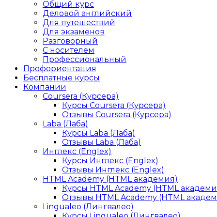
Общий курс
Деловой английский
Для путешествий
Для экзаменов
Разговорный
С носителем
Профессиональный
Профориентация
Бесплатные курсы
Компании
Coursera (Курсера)
Курсы Coursera (Курсера)
Отзывы Coursera (Курсера)
Laba (Лаба)
Курсы Laba (Лаба)
Отзывы Laba (Лаба)
Инглекс (Englex)
Курсы Инглекс (Englex)
Отзывы Инглекс (Englex)
HTML Academy (HTML академия)
Курсы HTML Academy (HTML академи
Отзывы HTML Academy (HTML академ
Lingualeo (Лингвалео)
Курсы Lingualeo (Лингвалео)