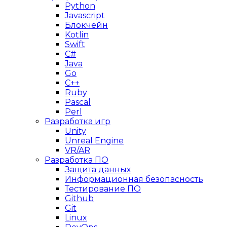
Python
Javascript
Блокчейн
Kotlin
Swift
C#
Java
Go
C++
Ruby
Pascal
Perl
Разработка игр
Unity
Unreal Engine
VR/AR
Разработка ПО
Защита данных
Информационная безопасность
Тестирование ПО
Github
Git
Linux