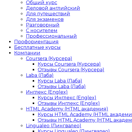
Общий курс
Деловой английский
Для путешествий
Для экзаменов
Разговорный
С носителем
Профессиональный
Профориентация
Бесплатные курсы
Компании
Coursera (Курсера)
Курсы Coursera (Курсера)
Отзывы Coursera (Курсера)
Laba (Лаба)
Курсы Laba (Лаба)
Отзывы Laba (Лаба)
Инглекс (Englex)
Курсы Инглекс (Englex)
Отзывы Инглекс (Englex)
HTML Academy (HTML академия)
Курсы HTML Academy (HTML академи
Отзывы HTML Academy (HTML академ
Lingualeo (Лингвалео)
Курсы Lingualeo (Лингвалео)