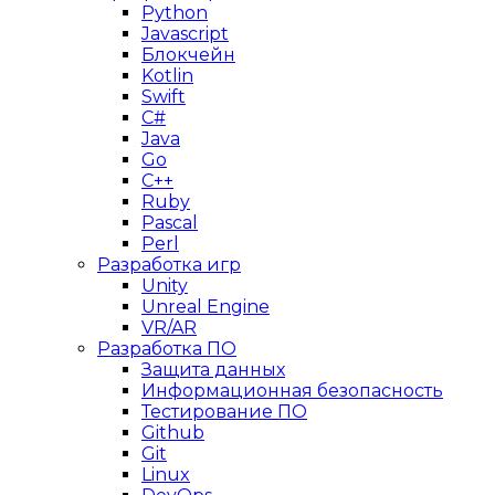
Python
Javascript
Блокчейн
Kotlin
Swift
C#
Java
Go
C++
Ruby
Pascal
Perl
Разработка игр
Unity
Unreal Engine
VR/AR
Разработка ПО
Защита данных
Информационная безопасность
Тестирование ПО
Github
Git
Linux