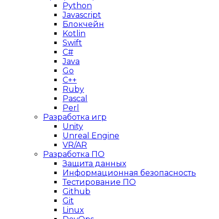
Python
Javascript
Блокчейн
Kotlin
Swift
C#
Java
Go
C++
Ruby
Pascal
Perl
Разработка игр
Unity
Unreal Engine
VR/AR
Разработка ПО
Защита данных
Информационная безопасность
Тестирование ПО
Github
Git
Linux