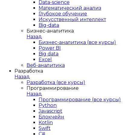
Data-science
Математический анализ
Глубокое обучение
Искусственный интеллект
Big-data
Бизнес-аналитика
Назад
Бизнес-аналитика (все курсы)
Power BI
Big data
Excel
Веб-аналитика
Разработка
Назад
Разработка (все курсы)
Программирование
Назад
Программирование (все курсы)
Python
Javascript
Блокчейн
Kotlin
Swift
C#