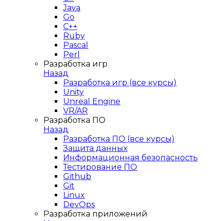
Java
Go
C++
Ruby
Pascal
Perl
Разработка игр
Назад
Разработка игр (все курсы)
Unity
Unreal Engine
VR/AR
Разработка ПО
Назад
Разработка ПО (все курсы)
Защита данных
Информационная безопасность
Тестирование ПО
Github
Git
Linux
DevOps
Разработка приложений