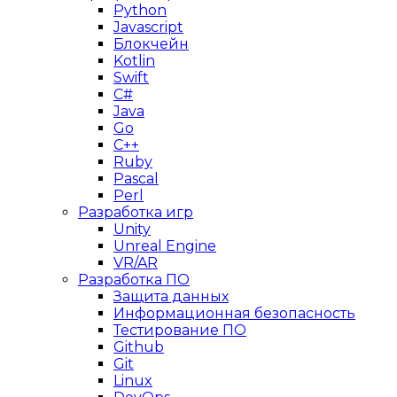
Python
Javascript
Блокчейн
Kotlin
Swift
C#
Java
Go
C++
Ruby
Pascal
Perl
Разработка игр
Unity
Unreal Engine
VR/AR
Разработка ПО
Защита данных
Информационная безопасность
Тестирование ПО
Github
Git
Linux