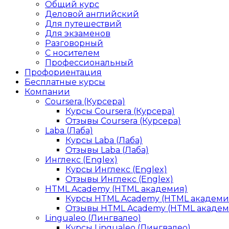
Общий курс
Деловой английский
Для путешествий
Для экзаменов
Разговорный
С носителем
Профессиональный
Профориентация
Бесплатные курсы
Компании
Coursera (Курсера)
Курсы Coursera (Курсера)
Отзывы Coursera (Курсера)
Laba (Лаба)
Курсы Laba (Лаба)
Отзывы Laba (Лаба)
Инглекс (Englex)
Курсы Инглекс (Englex)
Отзывы Инглекс (Englex)
HTML Academy (HTML академия)
Курсы HTML Academy (HTML академи
Отзывы HTML Academy (HTML академ
Lingualeo (Лингвалео)
Курсы Lingualeo (Лингвалео)