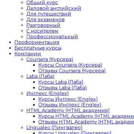
Общий курс
Деловой английский
Для путешествий
Для экзаменов
Разговорный
С носителем
Профессиональный
Профориентация
Бесплатные курсы
Компании
Coursera (Курсера)
Курсы Coursera (Курсера)
Отзывы Coursera (Курсера)
Laba (Лаба)
Курсы Laba (Лаба)
Отзывы Laba (Лаба)
Инглекс (Englex)
Курсы Инглекс (Englex)
Отзывы Инглекс (Englex)
HTML Academy (HTML академия)
Курсы HTML Academy (HTML академи
Отзывы HTML Academy (HTML академ
Lingualeo (Лингвалео)
Курсы Lingualeo (Лингвалео)