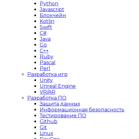
Python
Javascript
Блокчейн
Kotlin
Swift
C#
Java
Go
C++
Ruby
Pascal
Perl
Разработка игр
Unity
Unreal Engine
VR/AR
Разработка ПО
Защита данных
Информационная безопасность
Тестирование ПО
Github
Git
Linux