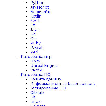
Python
Javascript
Блокчейн
Kotlin
Swift
C#
Java
Go
C++
Ruby
Pascal
Perl
Разработка игр
Unity
Unreal Engine
VR/AR
Разработка ПО
Защита данных
Информационная безопасность
Тестирование ПО
Github
Git
Linux