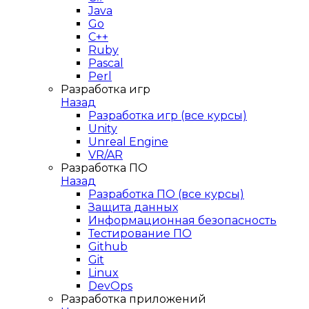
Java
Go
C++
Ruby
Pascal
Perl
Разработка игр
Назад
Разработка игр (все курсы)
Unity
Unreal Engine
VR/AR
Разработка ПО
Назад
Разработка ПО (все курсы)
Защита данных
Информационная безопасность
Тестирование ПО
Github
Git
Linux
DevOps
Разработка приложений