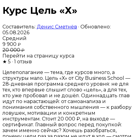
Курс Цель «Х»
Составитель:
Денис Сметнёв
· Обновлено:
05.08.2026
Средний
9 900
₽
20 000
₽
Перейти на страницу курса
★
5
· 1 отзыв
Целеполагание — тема, где курсов много, а
структуры мало. Цель «Х» от City Business School —
28-дневная программа среднего уровня: не для
тех, кто впервые слышит слово «цель», а для тех,
кто уже пробовал и не дошёл. Одиннадцать глав
идут по нарастающей: от самоанализа и
понимания собственного мышления — к разбору
ловушек, мотивации и конкретным
инструментам. Стоит 20 000 ₽, на выходе —
сертификат. Главный вопрос перед покупкой:
зачем именно сейчас? Хочешь разобраться,
почему цели раз за разом не идут в ход — смотри