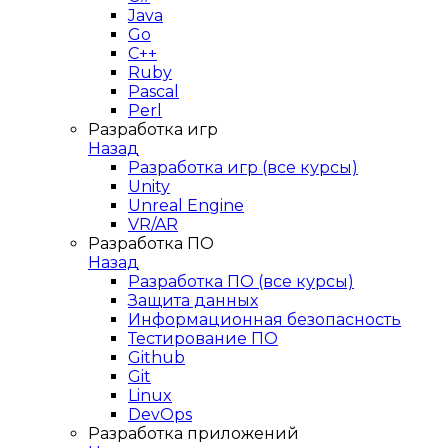
Java
Go
C++
Ruby
Pascal
Perl
Разработка игр
Назад
Разработка игр (все курсы)
Unity
Unreal Engine
VR/AR
Разработка ПО
Назад
Разработка ПО (все курсы)
Защита данных
Информационная безопасность
Тестирование ПО
Github
Git
Linux
DevOps
Разработка приложений