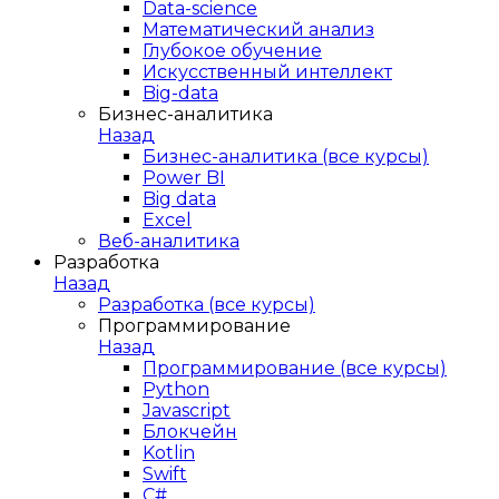
Data-science
Математический анализ
Глубокое обучение
Искусственный интеллект
Big-data
Бизнес-аналитика
Назад
Бизнес-аналитика (все курсы)
Power BI
Big data
Excel
Веб-аналитика
Разработка
Назад
Разработка (все курсы)
Программирование
Назад
Программирование (все курсы)
Python
Javascript
Блокчейн
Kotlin
Swift
C#