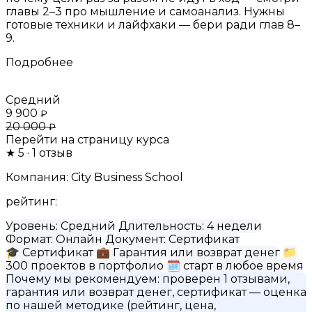
главы 2–3 про мышление и самоанализ. Нужны
готовые техники и лайфхаки — бери ради глав 8–
9.
Подробнее
Средний
9 900
₽
20 000
₽
Перейти на страницу курса
★
5
· 1 отзыв
Компания:
City Business School
рейтинг:
Уровень:
Средний
Длительность:
4 недели
Формат:
Онлайн
Документ:
Сертификат
🎓
Сертификат
💼
Гарантия или возврат денег
📁
300 проектов в портфолио
🗓
старт в любое время
Почему мы рекомендуем:
проверен 1 отзывами,
гарантия или возврат денег, сертификат
— оценка
по нашей методике (рейтинг, цена,