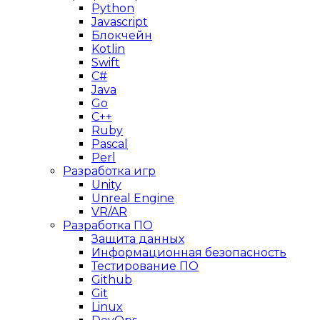
Python
Javascript
Блокчейн
Kotlin
Swift
C#
Java
Go
C++
Ruby
Pascal
Perl
Разработка игр
Unity
Unreal Engine
VR/AR
Разработка ПО
Защита данных
Информационная безопасность
Тестирование ПО
Github
Git
Linux