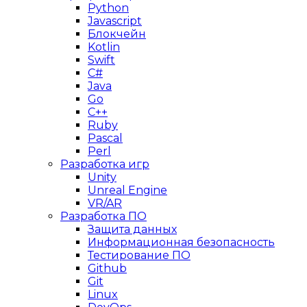
Python
Javascript
Блокчейн
Kotlin
Swift
C#
Java
Go
C++
Ruby
Pascal
Perl
Разработка игр
Unity
Unreal Engine
VR/AR
Разработка ПО
Защита данных
Информационная безопасность
Тестирование ПО
Github
Git
Linux