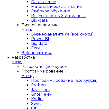
Data-science
Математический анализ
Глубокое обучение
Искусственный интеллект
Big-data
Бизнес-аналитика
Назад
Бизнес-аналитика (все курсы)
Power BI
Big data
Excel
Веб-аналитика
Разработка
Назад
Разработка (все курсы)
Программирование
Назад
Программирование (все курсы)
Python
Javascript
Блокчейн
Kotlin
Swift
C#