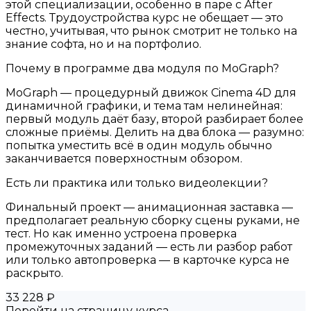
этой специализации, особенно в паре с After
Effects. Трудоустройства курс не обещает — это
честно, учитывая, что рынок смотрит не только на
знание софта, но и на портфолио.
Почему в программе два модуля по MoGraph?
MoGraph — процедурный движок Cinema 4D для
динамичной графики, и тема там нелинейная:
первый модуль даёт базу, второй разбирает более
сложные приёмы. Делить на два блока — разумно:
попытка уместить всё в один модуль обычно
заканчивается поверхностным обзором.
Есть ли практика или только видеолекции?
Финальный проект — анимационная заставка —
предполагает реальную сборку сцены руками, не
тест. Но как именно устроена проверка
промежуточных заданий — есть ли разбор работ
или только автопроверка — в карточке курса не
раскрыто.
33 228 ₽
Перейти на страницу курса