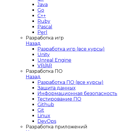
Java
Go
C++
Ruby
Pascal
Perl
Разработка игр
Назад
Разработка игр (все курсы)
Unity
Unreal Engine
VR/AR
Разработка ПО
Назад
Разработка ПО (все курсы)
Защита данных
Информационная безопасность
Тестирование ПО
Github
Git
Linux
DevOps
Разработка приложений