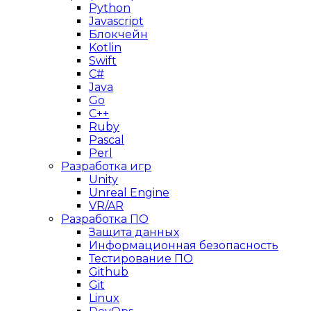
Python
Javascript
Блокчейн
Kotlin
Swift
C#
Java
Go
C++
Ruby
Pascal
Perl
Разработка игр
Unity
Unreal Engine
VR/AR
Разработка ПО
Защита данных
Информационная безопасность
Тестирование ПО
Github
Git
Linux