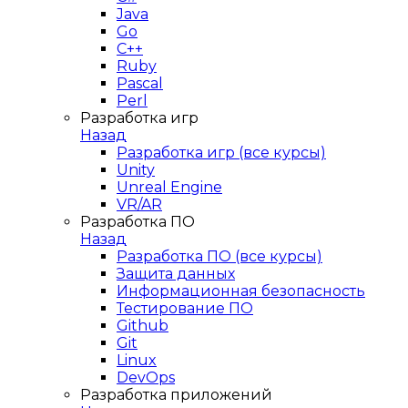
Java
Go
C++
Ruby
Pascal
Perl
Разработка игр
Назад
Разработка игр (все курсы)
Unity
Unreal Engine
VR/AR
Разработка ПО
Назад
Разработка ПО (все курсы)
Защита данных
Информационная безопасность
Тестирование ПО
Github
Git
Linux
DevOps
Разработка приложений