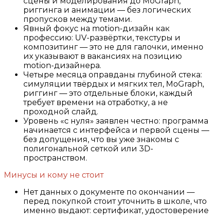
сцены и моделирования до MoGraph,
риггинга и анимации — без логических
пропусков между темами.
Явный фокус на motion-дизайн как
профессию: UV-развёртки, текстуры и
композитинг — это не для галочки, именно
их указывают в вакансиях на позицию
motion-дизайнера.
Четыре месяца оправданы глубиной стека:
симуляции твёрдых и мягких тел, MoGraph,
риггинг — это отдельные блоки, каждый
требует времени на отработку, а не
проходной слайд.
Уровень «с нуля» заявлен честно: программа
начинается с интерфейса и первой сцены —
без допущения, что вы уже знакомы с
полигональной сеткой или 3D-
пространством.
Минусы и кому не стоит
Нет данных о документе по окончании —
перед покупкой стоит уточнить в школе, что
именно выдают: сертификат, удостоверение