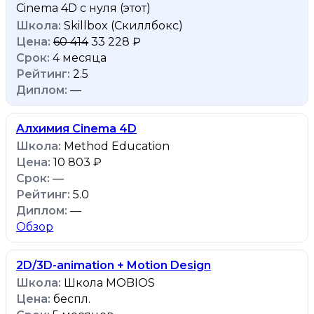
Cinema 4D с нуля
(этот)
Skillbox (Скиллбокс)
60 414
33 228 ₽
4 месяца
2.5
—
Aлхимия Cinema 4D
Method Education
10 803 ₽
—
5.0
—
Обзор
2D/3D-animation + Motion Design
Школа MOBIOS
беспл.