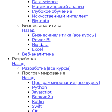
Data-science
Математический анализ
Глубокое обучение
Искусственный интеллект
Big-data
Бизнес-аналитика
Назад
Бизнес-аналитика (все курсы)
Power BI
Big data
Excel
Веб-аналитика
Разработка
Назад
Разработка (все курсы)
Программирование
Назад
Программирование (все курсы)
Python
Javascript
Блокчейн
Kotlin
Swift
C#