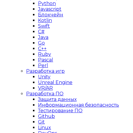
Python
Javascript
Блокчейн
Kotlin
Swift
C#
Java
Go
C++
Ruby
Pascal
Perl
Разработка игр
Unity
Unreal Engine
VR/AR
Разработка ПО
Защита данных
Информационная безопасность
Тестирование ПО
Github
Git
Linux