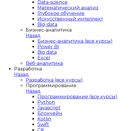
Data-science
Математический анализ
Глубокое обучение
Искусственный интеллект
Big-data
Бизнес-аналитика
Назад
Бизнес-аналитика (все курсы)
Power BI
Big data
Excel
Веб-аналитика
Разработка
Назад
Разработка (все курсы)
Программирование
Назад
Программирование (все курсы)
Python
Javascript
Блокчейн
Kotlin
Swift
C#