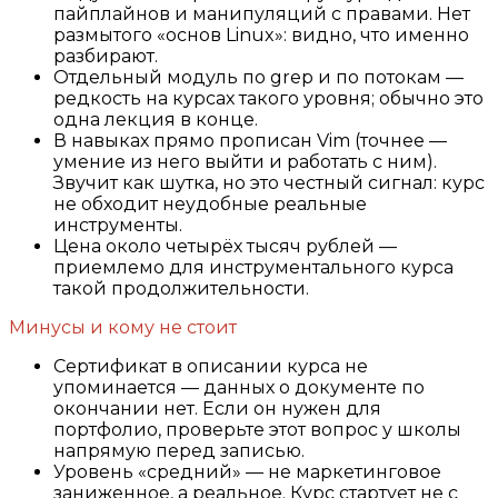
пайплайнов и манипуляций с правами. Нет
размытого «основ Linux»: видно, что именно
разбирают.
Отдельный модуль по grep и по потокам —
редкость на курсах такого уровня; обычно это
одна лекция в конце.
В навыках прямо прописан Vim (точнее —
умение из него выйти и работать с ним).
Звучит как шутка, но это честный сигнал: курс
не обходит неудобные реальные
инструменты.
Цена около четырёх тысяч рублей —
приемлемо для инструментального курса
такой продолжительности.
Минусы и кому не стоит
Сертификат в описании курса не
упоминается — данных о документе по
окончании нет. Если он нужен для
портфолио, проверьте этот вопрос у школы
напрямую перед записью.
Уровень «средний» — не маркетинговое
заниженное, а реальное. Курс стартует не с