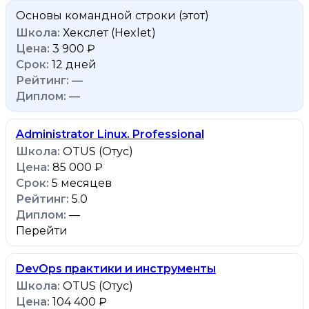
Основы командной строки
(этот)
Хекслет (Hexlet)
3 900 ₽
12 дней
—
—
Administrator Linux. Professional
OTUS (Отус)
85 000 ₽
5 месяцев
5.0
—
Перейти
DevOps практики и инструменты
OTUS (Отус)
104 400 ₽