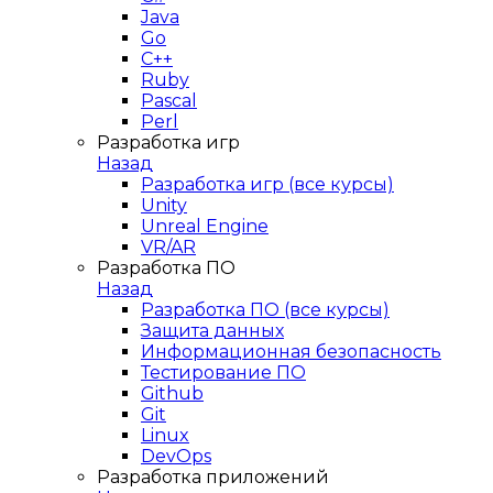
Java
Go
C++
Ruby
Pascal
Perl
Разработка игр
Назад
Разработка игр (все курсы)
Unity
Unreal Engine
VR/AR
Разработка ПО
Назад
Разработка ПО (все курсы)
Защита данных
Информационная безопасность
Тестирование ПО
Github
Git
Linux
DevOps
Разработка приложений