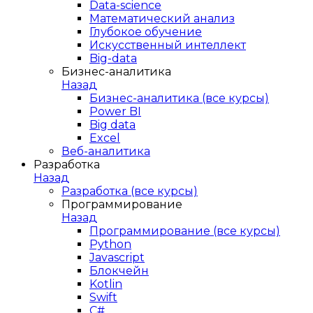
Data-science
Математический анализ
Глубокое обучение
Искусственный интеллект
Big-data
Бизнес-аналитика
Назад
Бизнес-аналитика (все курсы)
Power BI
Big data
Excel
Веб-аналитика
Разработка
Назад
Разработка (все курсы)
Программирование
Назад
Программирование (все курсы)
Python
Javascript
Блокчейн
Kotlin
Swift
C#