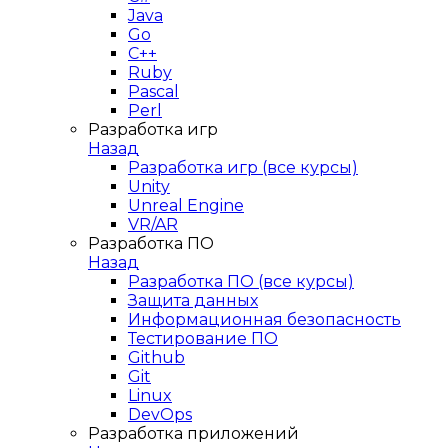
Java
Go
C++
Ruby
Pascal
Perl
Разработка игр
Назад
Разработка игр (все курсы)
Unity
Unreal Engine
VR/AR
Разработка ПО
Назад
Разработка ПО (все курсы)
Защита данных
Информационная безопасность
Тестирование ПО
Github
Git
Linux
DevOps
Разработка приложений