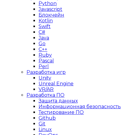
Python
Javascript
Блокчейн
Kotlin
Swift
C#
Java
Go
C++
Ruby
Pascal
Perl
Разработка игр
Unity
Unreal Engine
VR/AR
Разработка ПО
Защита данных
Информационная безопасность
Тестирование ПО
Github
Git
Linux