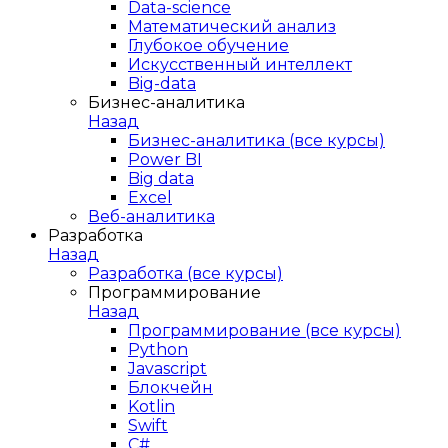
Data-science
Математический анализ
Глубокое обучение
Искусственный интеллект
Big-data
Бизнес-аналитика
Назад
Бизнес-аналитика (все курсы)
Power BI
Big data
Excel
Веб-аналитика
Разработка
Назад
Разработка (все курсы)
Программирование
Назад
Программирование (все курсы)
Python
Javascript
Блокчейн
Kotlin
Swift
C#