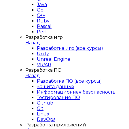
Java
Go
C++
Ruby
Pascal
Perl
Разработка игр
Назад
Разработка игр (все курсы)
Unity
Unreal Engine
VR/AR
Разработка ПО
Назад
Разработка ПО (все курсы)
Защита данных
Информационная безопасность
Тестирование ПО
Github
Git
Linux
DevOps
Разработка приложений