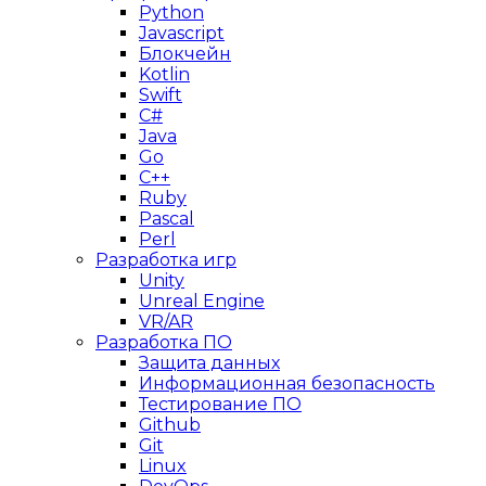
Python
Javascript
Блокчейн
Kotlin
Swift
C#
Java
Go
C++
Ruby
Pascal
Perl
Разработка игр
Unity
Unreal Engine
VR/AR
Разработка ПО
Защита данных
Информационная безопасность
Тестирование ПО
Github
Git
Linux