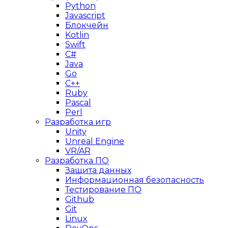
Python
Javascript
Блокчейн
Kotlin
Swift
C#
Java
Go
C++
Ruby
Pascal
Perl
Разработка игр
Unity
Unreal Engine
VR/AR
Разработка ПО
Защита данных
Информационная безопасность
Тестирование ПО
Github
Git
Linux