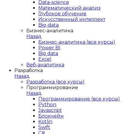
Data-science
Математический анализ
Глубокое обучение
Искусственный интеллект
Big-data
Бизнес-аналитика
Назад
Бизнес-аналитика (все курсы)
Power BI
Big data
Excel
Веб-аналитика
Разработка
Назад
Разработка (все курсы)
Программирование
Назад
Программирование (все курсы)
Python
Javascript
Блокчейн
Kotlin
Swift
C#