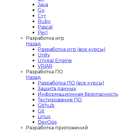
Java
Go
C++
Ruby
Pascal
Perl
Разработка игр
Назад
Разработка игр (все курсы)
Unity
Unreal Engine
VR/AR
Разработка ПО
Назад
Разработка ПО (все курсы)
Защита данных
Информационная безопасность
Тестирование ПО
Github
Git
Linux
DevOps
Разработка приложений