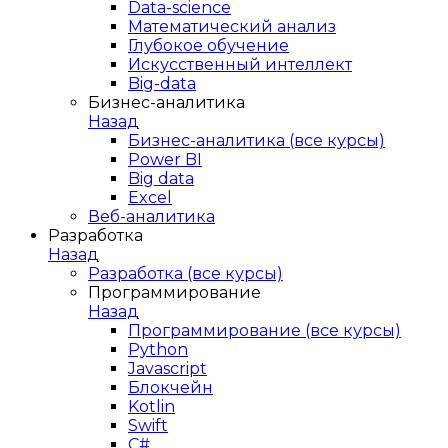
Data-science
Математический анализ
Глубокое обучение
Искусственный интеллект
Big-data
Бизнес-аналитика
Назад
Бизнес-аналитика (все курсы)
Power BI
Big data
Excel
Веб-аналитика
Разработка
Назад
Разработка (все курсы)
Программирование
Назад
Программирование (все курсы)
Python
Javascript
Блокчейн
Kotlin
Swift
C#