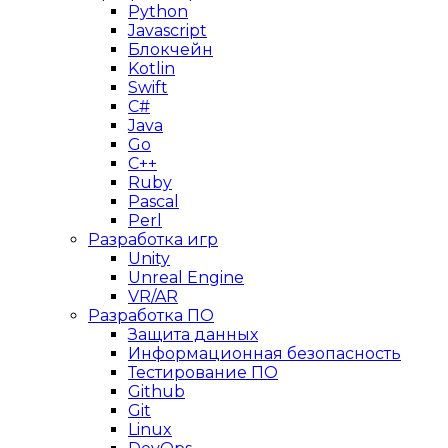
Python
Javascript
Блокчейн
Kotlin
Swift
C#
Java
Go
C++
Ruby
Pascal
Perl
Разработка игр
Unity
Unreal Engine
VR/AR
Разработка ПО
Защита данных
Информационная безопасность
Тестирование ПО
Github
Git
Linux