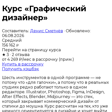
Курс «Графический
дизайнер»
Составитель:
Денис Сметнёв
· Обновлено:
06.08.2026
Средний
156 162
₽
Перейти на страницу курса
★
3
· 2 отзыва
от 4 269 ₽/мес
в рассрочку (прим.)
Купить в рассрочку
Получить кэшбэк
Шесть инструментов в одной программе — не
потому что «для галочки», а потому что в реальных
студиях редко работают только в одном
редакторе. Illustrator, Photoshop, Figma, InDesign,
After Effects, Blender, Midjourney — это стек,
который закрывает коммерческий дизайн от
статики до моушна. Курс рассчитан на тех, кто уже
немного ориентируется в дизайне и хочет выйти