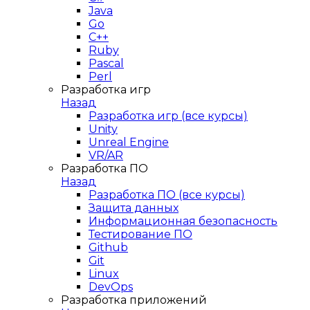
Java
Go
C++
Ruby
Pascal
Perl
Разработка игр
Назад
Разработка игр (все курсы)
Unity
Unreal Engine
VR/AR
Разработка ПО
Назад
Разработка ПО (все курсы)
Защита данных
Информационная безопасность
Тестирование ПО
Github
Git
Linux
DevOps
Разработка приложений