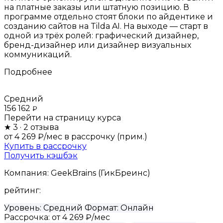
на платные заказы или штатную позицию. В
программе отдельно стоят блоки по айдентике и
созданию сайтов на Tilda AI. На выходе — старт в
одной из трёх ролей: графический дизайнер,
бренд-дизайнер или дизайнер визуальных
коммуникаций.
Подробнее
Средний
156 162
₽
Перейти на страницу курса
★
3
· 2 отзыва
от 4 269 ₽/мес
в рассрочку (прим.)
Купить в рассрочку
Получить кэшбэк
Компания:
GeekBrains (ГикБреинс)
рейтинг:
Уровень:
Средний
Формат:
Онлайн
Рассрочка:
от 4 269 ₽/мес