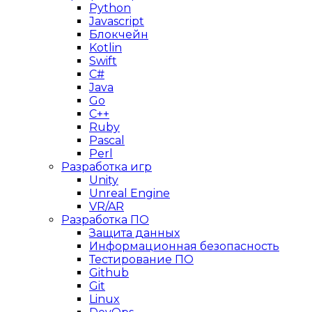
Python
Javascript
Блокчейн
Kotlin
Swift
C#
Java
Go
C++
Ruby
Pascal
Perl
Разработка игр
Unity
Unreal Engine
VR/AR
Разработка ПО
Защита данных
Информационная безопасность
Тестирование ПО
Github
Git
Linux