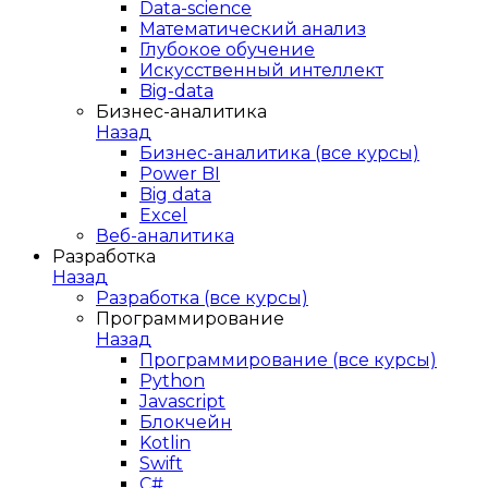
Data-science
Математический анализ
Глубокое обучение
Искусственный интеллект
Big-data
Бизнес-аналитика
Назад
Бизнес-аналитика (все курсы)
Power BI
Big data
Excel
Веб-аналитика
Разработка
Назад
Разработка (все курсы)
Программирование
Назад
Программирование (все курсы)
Python
Javascript
Блокчейн
Kotlin
Swift
C#