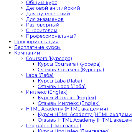
Общий курс
Деловой английский
Для путешествий
Для экзаменов
Разговорный
С носителем
Профессиональный
Профориентация
Бесплатные курсы
Компании
Coursera (Курсера)
Курсы Coursera (Курсера)
Отзывы Coursera (Курсера)
Laba (Лаба)
Курсы Laba (Лаба)
Отзывы Laba (Лаба)
Инглекс (Englex)
Курсы Инглекс (Englex)
Отзывы Инглекс (Englex)
HTML Academy (HTML академия)
Курсы HTML Academy (HTML академи
Отзывы HTML Academy (HTML академ
Lingualeo (Лингвалео)
Курсы Lingualeo (Лингвалео)