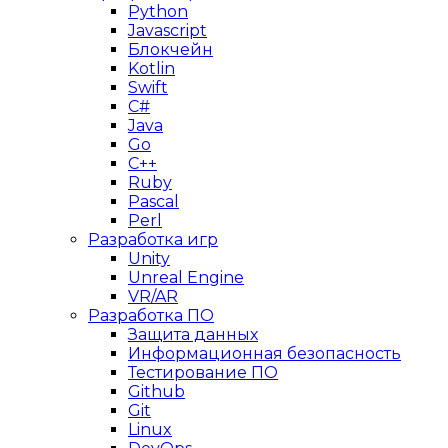
Python
Javascript
Блокчейн
Kotlin
Swift
C#
Java
Go
C++
Ruby
Pascal
Perl
Разработка игр
Unity
Unreal Engine
VR/AR
Разработка ПО
Защита данных
Информационная безопасность
Тестирование ПО
Github
Git
Linux