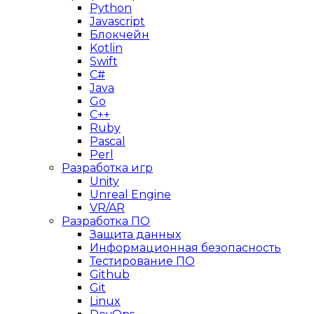
Python
Javascript
Блокчейн
Kotlin
Swift
C#
Java
Go
C++
Ruby
Pascal
Perl
Разработка игр
Unity
Unreal Engine
VR/AR
Разработка ПО
Защита данных
Информационная безопасность
Тестирование ПО
Github
Git
Linux