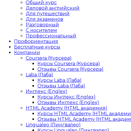
Общий курс
Деловой английский
Для путешествий
Для экзаменов
Разговорный
С носителем
Профессиональный
Профориентация
Бесплатные курсы
Компании
Coursera (Курсера)
Курсы Coursera (Курсера)
Отзывы Coursera (Курсера)
Laba (Лаба)
Курсы Laba (Лаба)
Отзывы Laba (Лаба)
Инглекс (Englex)
Курсы Инглекс (Englex)
Отзывы Инглекс (Englex)
HTML Academy (HTML академия)
Курсы HTML Academy (HTML академи
Отзывы HTML Academy (HTML академ
Lingualeo (Лингвалео)
Курсы Lingualeo (Лингвалео)