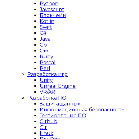
Python
Javascript
Блокчейн
Kotlin
Swift
C#
Java
Go
C++
Ruby
Pascal
Perl
Разработка игр
Unity
Unreal Engine
VR/AR
Разработка ПО
Защита данных
Информационная безопасность
Тестирование ПО
Github
Git
Linux