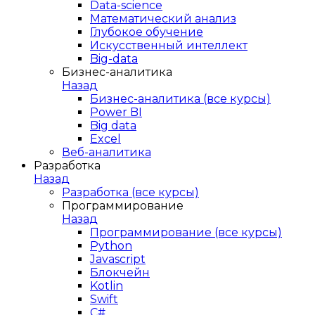
Data-science
Математический анализ
Глубокое обучение
Искусственный интеллект
Big-data
Бизнес-аналитика
Назад
Бизнес-аналитика (все курсы)
Power BI
Big data
Excel
Веб-аналитика
Разработка
Назад
Разработка (все курсы)
Программирование
Назад
Программирование (все курсы)
Python
Javascript
Блокчейн
Kotlin
Swift
C#