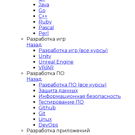
Java
Go
C++
Ruby
Pascal
Perl
Разработка игр
Назад
Разработка игр (все курсы)
Unity
Unreal Engine
VR/AR
Разработка ПО
Назад
Разработка ПО (все курсы)
Защита данных
Информационная безопасность
Тестирование ПО
Github
Git
Linux
DevOps
Разработка приложений