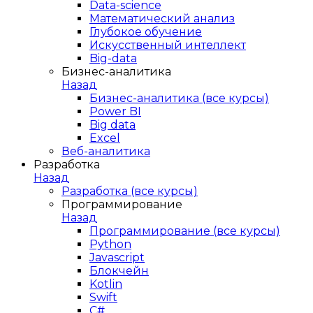
Data-science
Математический анализ
Глубокое обучение
Искусственный интеллект
Big-data
Бизнес-аналитика
Назад
Бизнес-аналитика (все курсы)
Power BI
Big data
Excel
Веб-аналитика
Разработка
Назад
Разработка (все курсы)
Программирование
Назад
Программирование (все курсы)
Python
Javascript
Блокчейн
Kotlin
Swift
C#