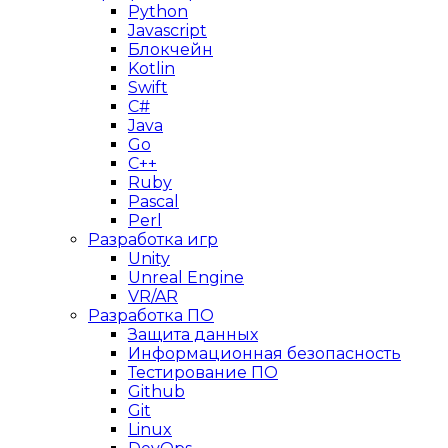
Python
Javascript
Блокчейн
Kotlin
Swift
C#
Java
Go
C++
Ruby
Pascal
Perl
Разработка игр
Unity
Unreal Engine
VR/AR
Разработка ПО
Защита данных
Информационная безопасность
Тестирование ПО
Github
Git
Linux