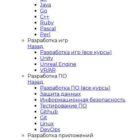
Java
Go
C++
Ruby
Pascal
Perl
Разработка игр
Назад
Разработка игр (все курсы)
Unity
Unreal Engine
VR/AR
Разработка ПО
Назад
Разработка ПО (все курсы)
Защита данных
Информационная безопасность
Тестирование ПО
Github
Git
Linux
DevOps
Разработка приложений