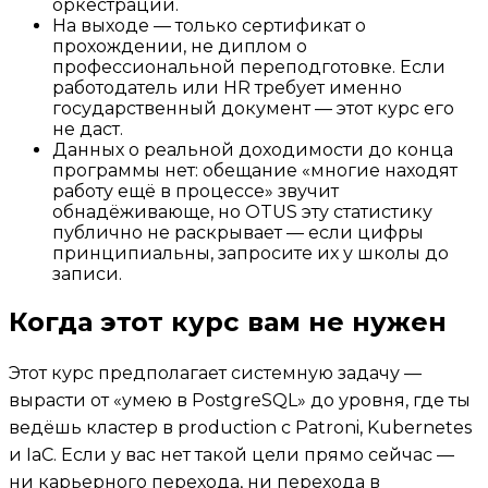
оркестрации.
На выходе — только сертификат о
прохождении, не диплом о
профессиональной переподготовке. Если
работодатель или HR требует именно
государственный документ — этот курс его
не даст.
Данных о реальной доходимости до конца
программы нет: обещание «многие находят
работу ещё в процессе» звучит
обнадёживающе, но OTUS эту статистику
публично не раскрывает — если цифры
принципиальны, запросите их у школы до
записи.
Когда этот курс вам не нужен
Этот курс предполагает системную задачу —
вырасти от «умею в PostgreSQL» до уровня, где ты
ведёшь кластер в production с Patroni, Kubernetes
и IaC. Если у вас нет такой цели прямо сейчас —
ни карьерного перехода, ни перехода в