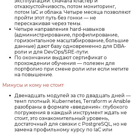
эксплуатации: сначала кластер и
отказоустойчивость, потом мониторинг,
потом IaC и облака. Четыре месяца позволяют
пройти этот путь без гонки — не
перескакивая через темы.
Четыре направления hard-навыков
(администрирование, профилирование,
горизонтальное масштабирование, большие
данные) дают базу одновременно для DBA-
роли и для DevOps/SRE-пути.
По окончании выдают сертификат о
прохождении обучения — полезен для
портфолио при смене роли или если метите
на повышение.
Минусы и кому не стоит
Двенадцать модулей за сто двадцать дней —
темп плотный. Kubernetes, Terraform и Ansible
разобраны в формате «введения»: глубокого
погружения в каждый инструмент ждать не
стоит, это ознакомительный уровень,
достаточный для связки с PostgreSQL, но не
замена профильному курсу по IaC или