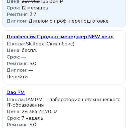
267 768
133 884 ₽
12 месяцев
3.7
Диплом о проф. переподготовке
Профессия Продакт-менеджер NEW ленд
Skillbox (Скиллбокс)
беспл.
—
5.0
—
Перейти
Dao PM
IAMPM — лаборатория нетехнического
IT-образования
28 364
22 701 ₽
7 недель
5.0