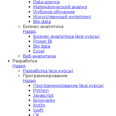
Data-science
Математический анализ
Глубокое обучение
Искусственный интеллект
Big-data
Бизнес-аналитика
Назад
Бизнес-аналитика (все курсы)
Power BI
Big data
Excel
Веб-аналитика
Разработка
Назад
Разработка (все курсы)
Программирование
Назад
Программирование (все курсы)
Python
Javascript
Блокчейн
Kotlin
Swift
C#