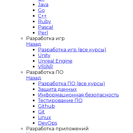
Java
Go
C++
Ruby
Pascal
Perl
Разработка игр
Назад
Разработка игр (все курсы)
Unity
Unreal Engine
VR/AR
Разработка ПО
Назад
Разработка ПО (все курсы)
Защита данных
Информационная безопасность
Тестирование ПО
Github
Git
Linux
DevOps
Разработка приложений