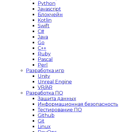
Python
Javascript
Блокчейн
Kotlin
Swift
C#
Java
Go
C++
Ruby
Pascal
Perl
Разработка игр
Unity
Unreal Engine
VR/AR
Разработка ПО
Защита данных
Информационная безопасность
Тестирование ПО
Github
Git
Linux