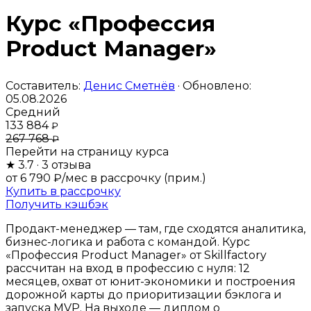
Курс «Профессия
Product Manager»
Составитель:
Денис Сметнёв
· Обновлено:
05.08.2026
Средний
133 884
₽
267 768
₽
Перейти на страницу курса
★
3.7
· 3 отзыва
от 6 790 ₽/мес
в рассрочку (прим.)
Купить в рассрочку
Получить кэшбэк
Продакт-менеджер — там, где сходятся аналитика,
бизнес-логика и работа с командой. Курс
«Профессия Product Manager» от Skillfactory
рассчитан на вход в профессию с нуля: 12
месяцев, охват от юнит-экономики и построения
дорожной карты до приоритизации бэклога и
запуска MVP. На выходе — диплом о