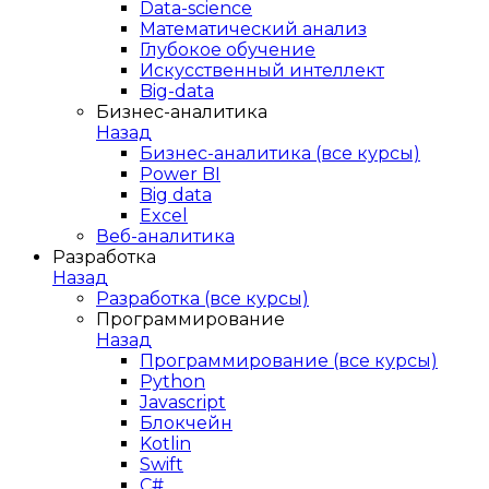
Data-science
Математический анализ
Глубокое обучение
Искусственный интеллект
Big-data
Бизнес-аналитика
Назад
Бизнес-аналитика (все курсы)
Power BI
Big data
Excel
Веб-аналитика
Разработка
Назад
Разработка (все курсы)
Программирование
Назад
Программирование (все курсы)
Python
Javascript
Блокчейн
Kotlin
Swift
C#