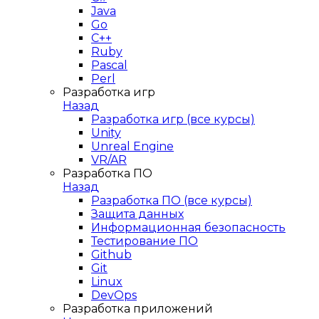
Java
Go
C++
Ruby
Pascal
Perl
Разработка игр
Назад
Разработка игр (все курсы)
Unity
Unreal Engine
VR/AR
Разработка ПО
Назад
Разработка ПО (все курсы)
Защита данных
Информационная безопасность
Тестирование ПО
Github
Git
Linux
DevOps
Разработка приложений