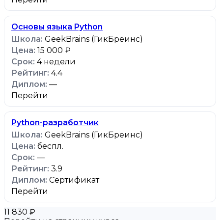
Основы языка Python
GeekBrains (ГикБреинс)
15 000 ₽
4 недели
4.4
—
Перейти
Python-разработчик
GeekBrains (ГикБреинс)
беспл.
—
3.9
Сертификат
Перейти
11 830 ₽