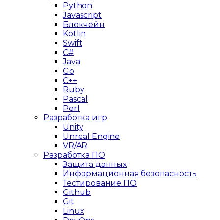
Python
Javascript
Блокчейн
Kotlin
Swift
C#
Java
Go
C++
Ruby
Pascal
Perl
Разработка игр
Unity
Unreal Engine
VR/AR
Разработка ПО
Защита данных
Информационная безопасность
Тестирование ПО
Github
Git
Linux