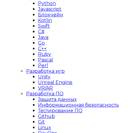
Python
Javascript
Блокчейн
Kotlin
Swift
C#
Java
Go
C++
Ruby
Pascal
Perl
Разработка игр
Unity
Unreal Engine
VR/AR
Разработка ПО
Защита данных
Информационная безопасность
Тестирование ПО
Github
Git
Linux