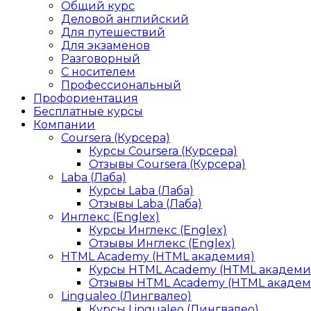
Общий курс
Деловой английский
Для путешествий
Для экзаменов
Разговорный
С носителем
Профессиональный
Профориентация
Бесплатные курсы
Компании
Coursera (Курсера)
Курсы Coursera (Курсера)
Отзывы Coursera (Курсера)
Laba (Лаба)
Курсы Laba (Лаба)
Отзывы Laba (Лаба)
Инглекс (Englex)
Курсы Инглекс (Englex)
Отзывы Инглекс (Englex)
HTML Academy (HTML академия)
Курсы HTML Academy (HTML академи
Отзывы HTML Academy (HTML академ
Lingualeo (Лингвалео)
Курсы Lingualeo (Лингвалео)