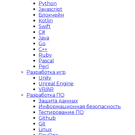
Python
Javascript
Блокчейн
Kotlin
Swift
C#
Java
Go
C++
Ruby
Pascal
Perl
Разработка игр
Unity
Unreal Engine
VR/AR
Разработка ПО
Защита данных
Информационная безопасность
Тестирование ПО
Github
Git
Linux