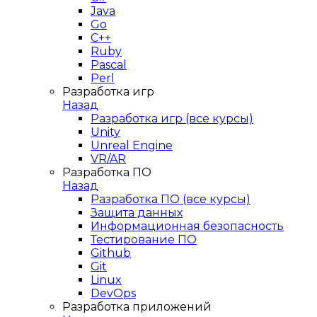
Java
Go
C++
Ruby
Pascal
Perl
Разработка игр
Назад
Разработка игр (все курсы)
Unity
Unreal Engine
VR/AR
Разработка ПО
Назад
Разработка ПО (все курсы)
Защита данных
Информационная безопасность
Тестирование ПО
Github
Git
Linux
DevOps
Разработка приложений