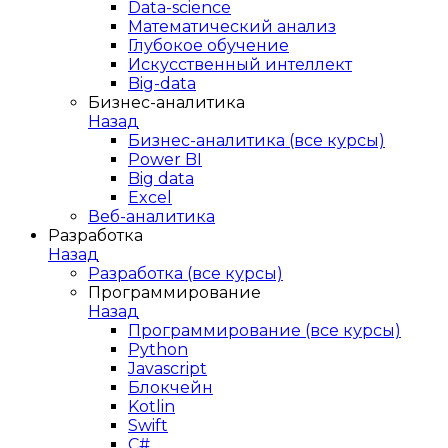
Data-science
Математический анализ
Глубокое обучение
Искусственный интеллект
Big-data
Бизнес-аналитика
Назад
Бизнес-аналитика (все курсы)
Power BI
Big data
Excel
Веб-аналитика
Разработка
Назад
Разработка (все курсы)
Программирование
Назад
Программирование (все курсы)
Python
Javascript
Блокчейн
Kotlin
Swift
C#