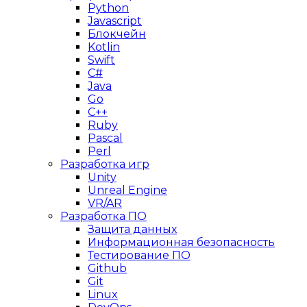
Python
Javascript
Блокчейн
Kotlin
Swift
C#
Java
Go
C++
Ruby
Pascal
Perl
Разработка игр
Unity
Unreal Engine
VR/AR
Разработка ПО
Защита данных
Информационная безопасность
Тестирование ПО
Github
Git
Linux