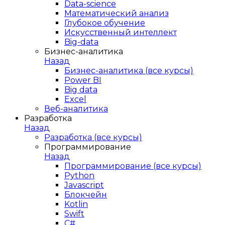
Data-science
Математический анализ
Глубокое обучение
Искусственный интеллект
Big-data
Бизнес-аналитика
Назад
Бизнес-аналитика (все курсы)
Power BI
Big data
Excel
Веб-аналитика
Разработка
Назад
Разработка (все курсы)
Программирование
Назад
Программирование (все курсы)
Python
Javascript
Блокчейн
Kotlin
Swift
C#