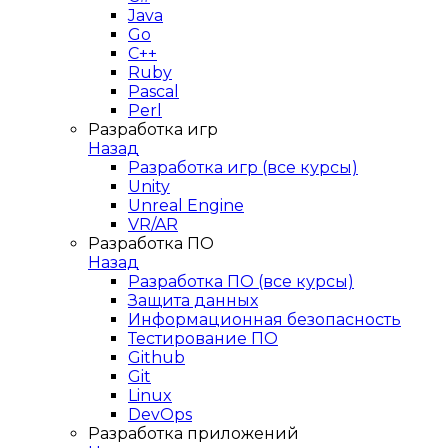
Java
Go
C++
Ruby
Pascal
Perl
Разработка игр
Назад
Разработка игр (все курсы)
Unity
Unreal Engine
VR/AR
Разработка ПО
Назад
Разработка ПО (все курсы)
Защита данных
Информационная безопасность
Тестирование ПО
Github
Git
Linux
DevOps
Разработка приложений